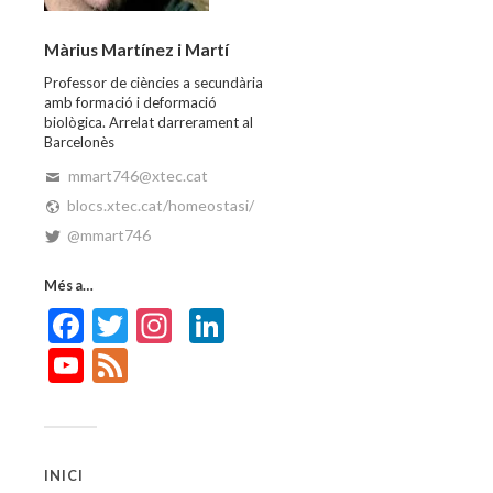
Màrius Martínez i Martí
Professor de ciències a secundària
amb formació i deformació
biològica. Arrelat darrerament al
Barcelonès
mmart746@xtec.cat
blocs.xtec.cat/homeostasi/
@mmart746
Més a…
Facebook
Twitter
Instagram
LinkedIn
YouTube
Feed
INICI