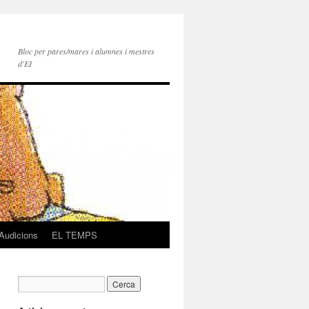
Bloc per pares/mares i alumnes i mestres
d'EI
Audicions
EL TEMPS