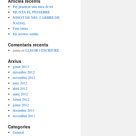
Articles recents
Per practicar una mica de tot
MUNTA EL PESSEBRE
NINOT DE NEU I ARBRE DE
NADAL
Fem sèries
Els nostres sentits
Comentaris recents
paula
en
LLEGIR I ESCRIURE
Arxius
gener 2013
desembre 2012
novembre 2012
juny 2012
abril 2012
març 2012
febrer 2012
gener 2012
desembre 2011
novembre 2011
Categories
General