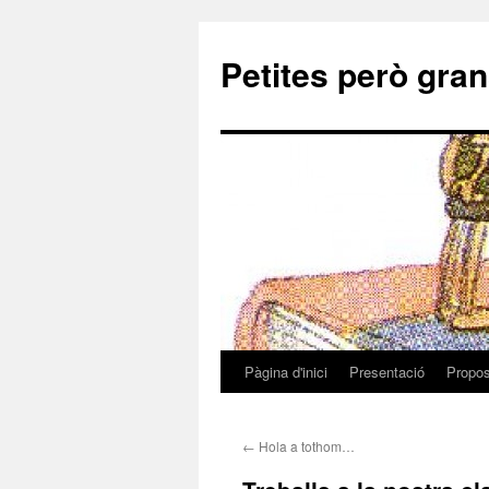
Petites però gr
Pàgina d'inici
Presentació
Propos
Vés
al
←
Hola a tothom…
contingut