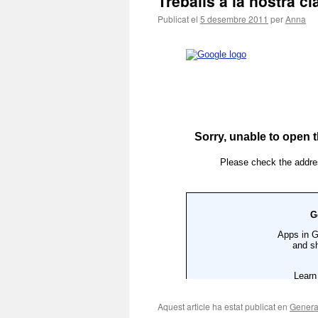
Treballs a la nostra c
Publicat el
5 desembre 2011
per
Anna
Aquest article ha estat publicat en
Genera