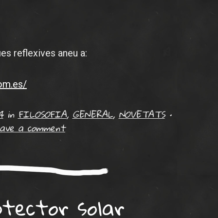
es reflexives aneu a:
com.es/
4
in
FILOSOFIA
,
GENERAL
,
NOVETATS
•
ave a comment
otector solar