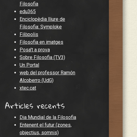
Filosofia
edu365
Enciclopèdia lliure de
Filosofia: Symploke
Filòpolis
Filosofia en imatges
Posa't a prova
Sobre Filosofia (TV3)
Un Portal
web del professor Ramón
Alcoberro (UdG)
xtec.cat
Articles recents
Dia Mundial de la Filosofia
Entenent el futur (zones,
objectius, somnis)