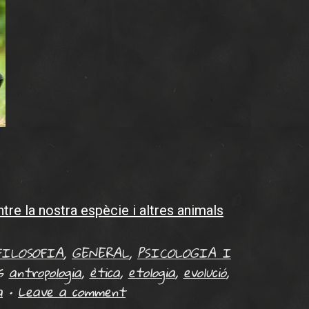
ntre la nostra espècie i altres animals
FILOSOFIA
,
GENERAL
,
PSICOLOGIA I
es
antropologia
,
ètica
,
etologia
,
evolució
,
a
•
Leave a comment