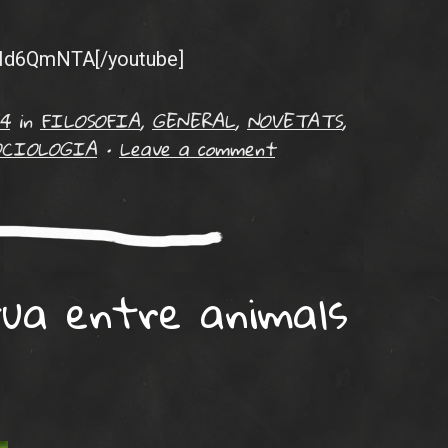
DRId6QmNTA[/youtube]
4
in
FILOSOFIA
,
GENERAL
,
NOVETATS
,
OCIOLOGIA
•
Leave a comment
tua entre animals