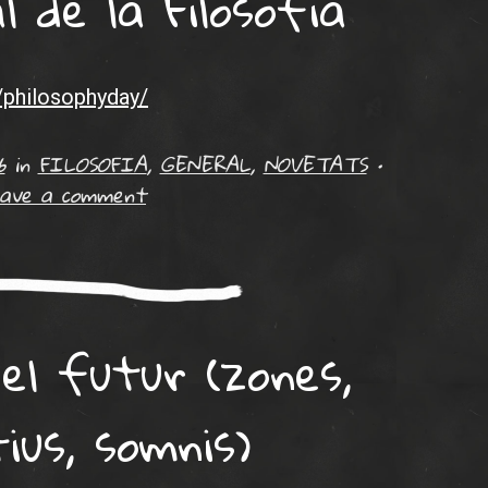
l de la Filosofia
/philosophyday/
6
in
FILOSOFIA
,
GENERAL
,
NOVETATS
•
ave a comment
el futur (zones,
ius, somnis)