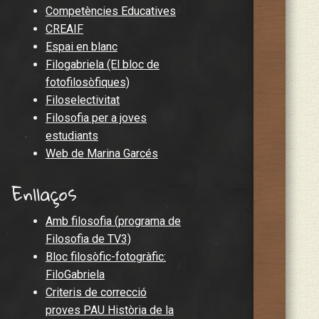
Competències Educatives
CREAIF
Espai en blanc
Filogabriela (El bloc de
fotofilosòfiques)
Filoselectivitat
Filosofia per a joves
estudiants
Web de Marina Garcés
Enllaços
Amb filosofia (programa de
Filosofia de TV3)
Bloc filosòfic-fotogràfic:
FiloGabriela
Criteris de correcció
proves PAU Història de la