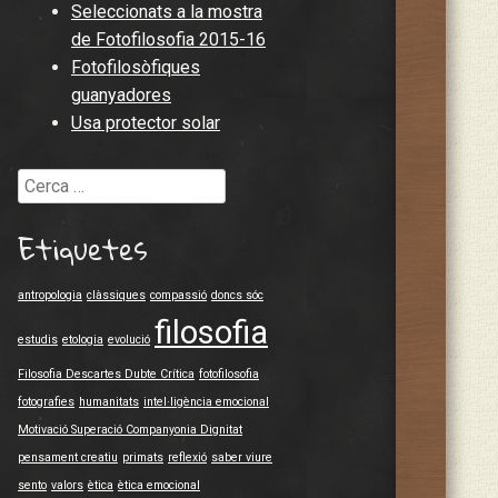
Seleccionats a la mostra
de Fotofilosofia 2015-16
Fotofilosòfiques
guanyadores
Usa protector solar
Cerca
Etiquetes
antropologia
clàssiques
compassió
doncs sóc
filosofia
estudis
etologia
evolució
Filosofia Descartes Dubte Crítica
fotofilosofia
fotografies
humanitats
intel·ligència emocional
Motivació Superació Companyonia Dignitat
pensament creatiu
primats
reflexió
saber viure
sento
valors
ètica
ètica emocional