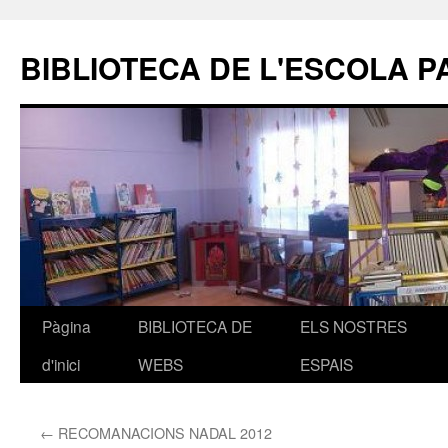
BIBLIOTECA DE L'ESCOLA P
Pàgina
BIBLIOTECA DE
ELS NOSTRES
Vés
d'inici
WEBS
ESPAIS
al
contingut
←
RECOMANACIONS NADAL 2012