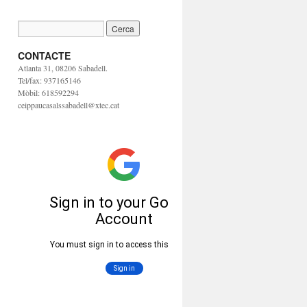
CONTACTE
Atlanta 31, 08206 Sabadell.
Tel/fax: 937165146
Mòbil: 618592294
ceippaucasalssabadell@xtec.cat