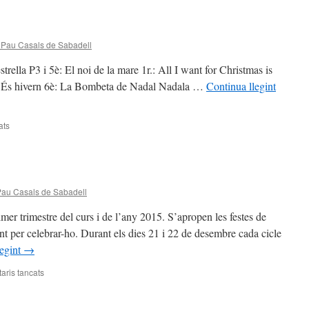
concert
Nadales
2015
 Pau Casals de Sabadell
rella P3 i 5è: El noi de la mare 1r.: All I want for Christmas is
t.: És hivern 6è: La Bombeta de Nadal Nadala …
Continua llegint
ats
a
Concert
Nadales
2015
Pau Casals de Sabadell
imer trimestre del curs i de l’any 2015. S’apropen les festes de
nt per celebrar-ho. Durant els dies 21 i 22 de desembre cada cicle
legint
→
ris tancats
a
Nadal
2015