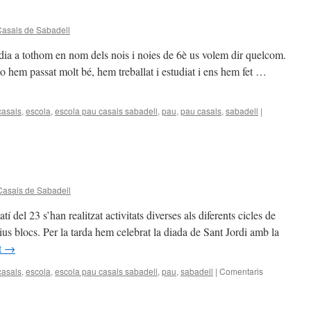
Casals de Sabadell
tothom en nom dels nois i noies de 6è us volem dir quelcom.
o hem passat molt bé, hem treballat i estudiat i ens hem fet …
casals
,
escola
,
escola pau casals sabadell
,
pau
,
pau casals
,
sabadell
|
Casals de Sabadell
í del 23 s’han realitzat activitats diverses als diferents cicles de
ius blocs. Per la tarda hem celebrat la diada de Sant Jordi amb la
t
→
casals
,
escola
,
escola pau casals sabadell
,
pau
,
sabadell
|
Comentaris