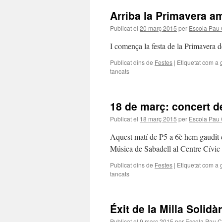
2015
Arriba la Primavera am
Publicat el
20 març 2015
per
Escola Pau 
I comença la festa de la Primavera d
Publicat dins de
Festes
|
Etiquetat com a
tancats
a
Arriba
la
Primavera
18 de març: concert d
amb
els
Publicat el
18 març 2015
per
Escola Pau 
castellers
de
Aquest matí de P5 a 6è hem gaudit d
1r.
Música de Sabadell al Centre Cívic 
Publicat dins de
Festes
|
Etiquetat com a
tancats
a
18
de
març:
Éxit de la Milla Solidàr
concert
de
Publicat el
9 març 2015
per
Escola Pau C