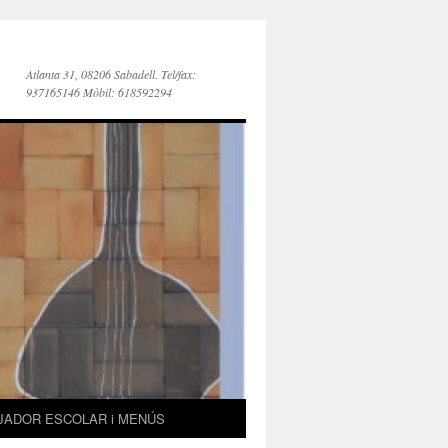
Atlanta 31, 08206 Sabadell. Tel/fax:
937165146 Mòbil: 618592294
JADOR ESCOLAR i MENÚS