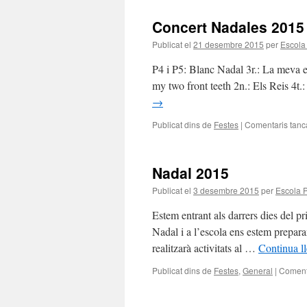
Concert Nadales 2015
Publicat el
21 desembre 2015
per
Escola
P4 i P5: Blanc Nadal 3r.: La meva est
my two front teeth 2n.: Els Reis 4
→
Publicat dins de
Festes
|
Comentaris tanc
Nadal 2015
Publicat el
3 desembre 2015
per
Escola 
Estem entrant als darrers dies del pr
Nadal i a l’escola ens estem prepara
realitzarà activitats al …
Continua l
Publicat dins de
Festes
,
General
|
Comenta