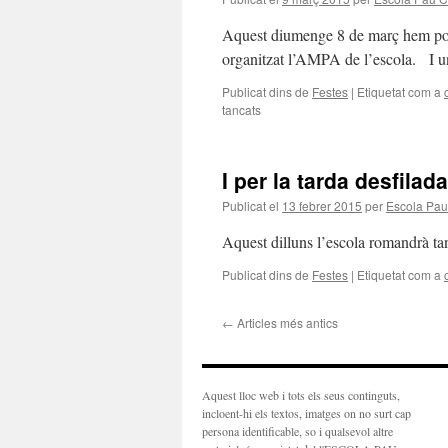
violoncels
Aquest diumenge 8 de març hem pogu
organitzat l’AMPA de l’escola. I u
Publicat dins de
Festes
|
Etiquetat com a
tancats
a
Éxit
de
la
I per la tarda desfilad
Milla
Solidària
Publicat el
13 febrer 2015
per
Escola Pau
Aquest dilluns l’escola romandrà tan
Publicat dins de
Festes
|
Etiquetat com a
←
Articles més antics
Aquest lloc web i tots els seus continguts,
incloent-hi els textos, imatges on no surt cap
persona identificable, so i qualsevol altre