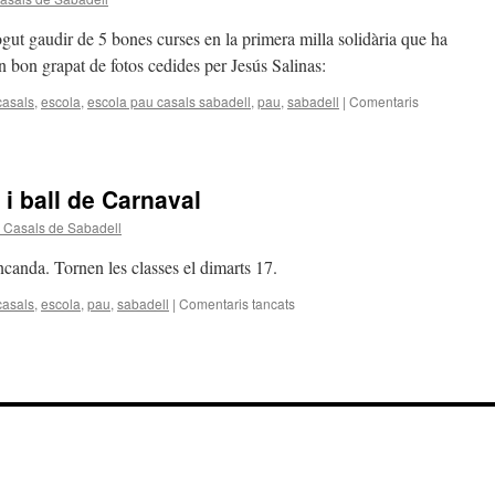
t gaudir de 5 bones curses en la primera milla solidària que ha
n bon grapat de fotos cedides per Jesús Salinas:
casals
,
escola
,
escola pau casals sabadell
,
pau
,
sabadell
|
Comentaris
a i ball de Carnaval
 Casals de Sabadell
canda. Tornen les classes el dimarts 17.
casals
,
escola
,
pau
,
sabadell
|
Comentaris tancats
a
I
per
la
tarda
desfilada
i
ball
de
Carnaval