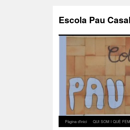
Escola Pau Casal
Pàgina d'inici
QUI SOM I QUÈ FEM
Vés