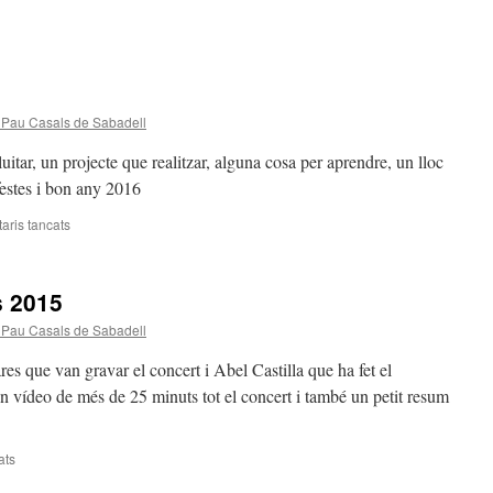
 Pau Casals de Sabadell
uitar, un projecte que realitzar, alguna cosa per aprendre, un lloc
festes i bon any 2016
ris tancats
a
Bones
Festes
s 2015
 Pau Casals de Sabadell
res que van gravar el concert i Abel Castilla que ha fet el
n vídeo de més de 25 minuts tot el concert i també un petit resum
ats
a
Vídeo