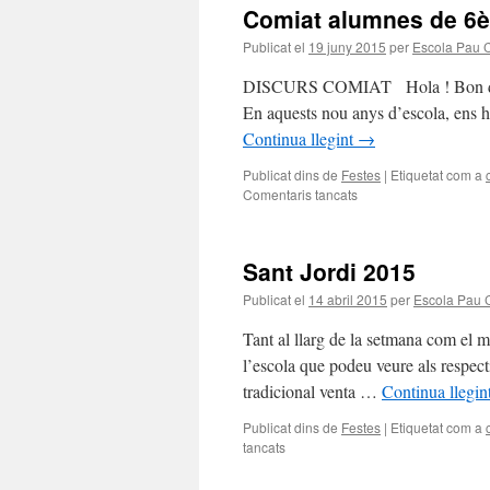
Comiat alumnes de 6è
Publicat el
19 juny 2015
per
Escola Pau 
DISCURS COMIAT Hola ! Bon dia a 
En aquests nou anys d’escola, ens h
Continua llegint
→
Publicat dins de
Festes
|
Etiquetat com a
Comentaris tancats
a
Comiat
alumnes
de
Sant Jordi 2015
6è
Publicat el
14 abril 2015
per
Escola Pau 
Tant al llarg de la setmana com el mat
l’escola que podeu veure als respect
tradicional venta …
Continua llegin
Publicat dins de
Festes
|
Etiquetat com a
tancats
a
Sant
Jordi