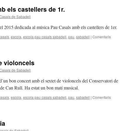
b els castellers de 1r.
Casals de Sabadell
el 2015 dedicada al música Pau Casals amb els castellers de 1er.
casals
,
escola
,
escola pau casals sabadell
,
pau
,
sabadell
|
Comentaris
e violoncels
Casals de Sabadell
’un bon concert amb el sextet de violoncels del Conservatori de
de Can Rull. Ha estat un bon matí musical.
casals
,
escola
,
escola pau casals sabadell
,
pau
,
sabadell
|
Comentaris
ia
asals de Sabadell