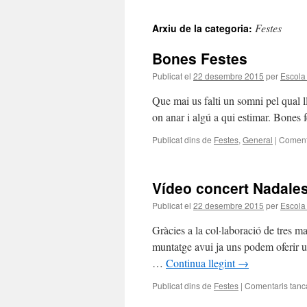
al
Festes
Arxiu de la categoria:
contingut
Bones Festes
Publicat el
22 desembre 2015
per
Escola
Que mai us falti un somni pel qual ll
on anar i algú a qui estimar. Bones 
Publicat dins de
Festes
,
General
|
Comenta
Vídeo concert Nadale
Publicat el
22 desembre 2015
per
Escola
Gràcies a la col·laboració de tres ma
muntatge avui ja uns podem oferir u
…
Continua llegint
→
Publicat dins de
Festes
|
Comentaris tanc