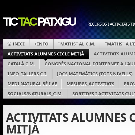
TIC
TAC
PATXIGU
RECURSOS I ACTIVITATS TI
INICI
+INFO
“MATHS” AL C.M.
“MATHS” A L’
ACTIVITATS ALUMNES CICLE MITJÀ
ACTIVITATS ALUMN
CATALÀ C.M.
CONGRÉS NACIONAL D’INTERNET A L’AUL
INFO_TALLERS C.I.
JOCS MATEMÀTICS.(TOTS NIVELLS)
MEDI NATURAL 5È I 6È
MESURES_ACTIVITATS
PRO
SOCIALS/NATURALS_C.M.
SORTIDES I ACTIVITATS CU
ACTIVITATS ALUMNES C
MITJÀ