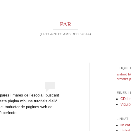
PAR
(PREGUNTES AMB RESPOSTA)
ETIQUE
android
b
preferits
p
EINES I
ares i mares de l’escola i buscant
CDlibr
sta pàgina mb uns tutorials d’allò
Viquip
el traductor de pàgines web de
é perfecte.
LINKAT
lin.cat
Linkat