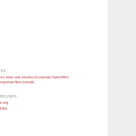
TES
locs
eines web
introducció
manuals
OpenOffice
rogramari lliure
tutorials
 RECUSOS
e.org
èdia