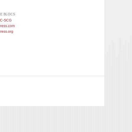
DE BLOCS
IC-SCG
ress.com
ress.org