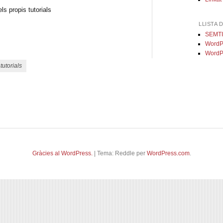
ls propis tutorials
LLISTA 
SEMT
WordP
WordP
,
tutorials
Gràcies al WordPress.
|
Tema: Reddle per
WordPress.com
.