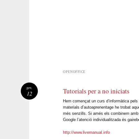
OPENOFFICE
gen.
Tutorials per a no iniciats
12
Hem començat un curs d’informàtica pels p
materials d’autoaprenentage he trobat aque
més senzills. Si amés els combinem amb 
Google l’atenció individualitzada és gaireb
http://www.livemanual.info