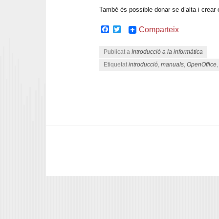
També és possible donar-se d’alta i crear e
Facebook
Twitter
Comparteix
Publicat a
Introducció a la informàtica
Etiquetat
introducció
,
manuals
,
OpenOffice
Navegació pels articles