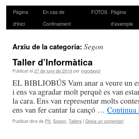
Pàgina
En cas de
FOTOS
Pàgina
Vés
d'inici
Confinament
d’exemple
al
contingut
Segon
Arxiu de la categoria:
Taller d’Informàtica
Publicat el
27 de juny de 2019
per
mgodayol
EL BIBLIOBÚS Vam anar a veure un esp
i ens va agradar molt perquè es van esta
la cara. Ens van representar molts conte
ens van fer cantar la cançó …
Continua 
Publicat dins de
P5
,
Segon
,
Tallers
|
Deixa un comentari