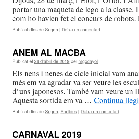
Dijous, 28 de març, l’Eloi, l’Oriol, l’An
portar una maqueta de lego a la classe. I
com ho havien fet el concurs de robots. 
Publicat dins de
Segon
|
Deixa un comentari
ANEM AL MACBA
Publicat el
26 d'abril de 2019
per
mgodayol
Els nens i nenes de cicle inicial vam a
més em va agradar va ser veure les escul
d’uns japonesos. També vam veure un lli
Aquesta sortida em va …
Continua lleg
Publicat dins de
Segon
,
Sortides
|
Deixa un comentari
CARNAVAL 2019