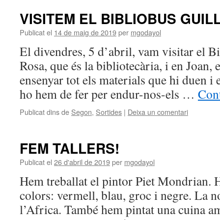
VISITEM EL BIBLIOBUS GUIL
Publicat el
14 de maig de 2019
per
mgodayol
El divendres, 5 d’abril, vam visitar el B
Rosa, que és la bibliotecària, i en Joan, 
ensenyar tot els materials que hi duen i
ho hem de fer per endur-nos-els …
Cont
Publicat dins de
Segon
,
Sortides
|
Deixa un comentari
FEM TALLERS!
Publicat el
26 d'abril de 2019
per
mgodayol
Hem treballat el pintor Piet Mondrian.
colors: vermell, blau, groc i negre. La n
l’Africa. També hem pintat una cuina am