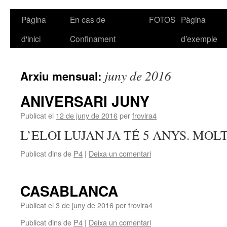
Pàgina
En cas de
FOTOS
Pàgina
Vés
d'inici
Confinament
d’exemple
al
contingut
juny de 2016
Arxiu mensual:
ANIVERSARI JUNY
Publicat el
12 de juny de 2016
per
frovira4
L’ELOI LUJAN JA TÉ 5 ANYS. MOLT
Publicat dins de
P4
|
Deixa un comentari
CASABLANCA
Publicat el
3 de juny de 2016
per
frovira4
Publicat dins de
P4
|
Deixa un comentari