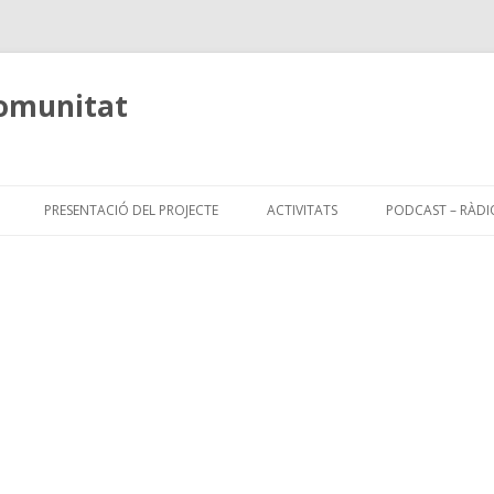
comunitat
Skip
to
PRESENTACIÓ DEL PROJECTE
ACTIVITATS
PODCAST – RÀDI
content
PLANIFICACIÓ ACTIVITATS CURS
2009/10