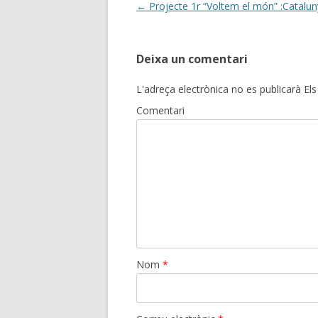
Post
←
Projecte 1r “Voltem el món” :Catalu
navigation
Deixa un comentari
L'adreça electrònica no es publicarà
Els
Comentari
Nom
*