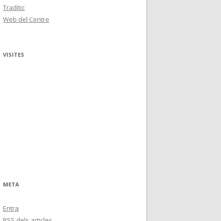
Traditic
Web del Centre
VISITES
META
Entra
RSS
dels articles