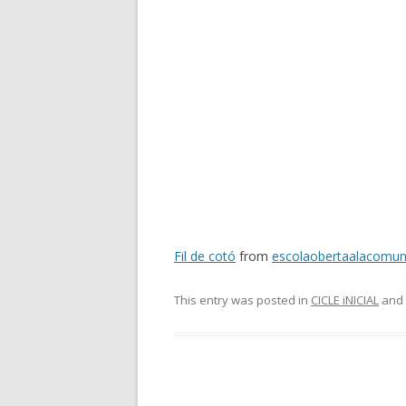
Fil de cotó
from
escolaobertaalacomun
This entry was posted in
CICLE iNICIAL
and 