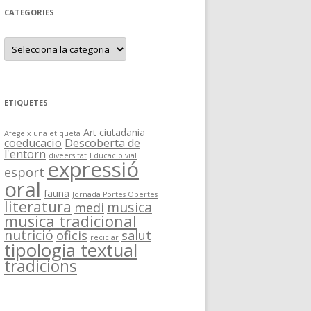
CATEGORIES
C
a
t
e
g
o
r
ETIQUETES
i
e
s
Art
ciutadania
Afegeix una etiqueta
coeducacio
Descoberta de
l'entorn
diveersitat
Educacio vial
expressió
esport
oral
fauna
Jornada Portes Obertes
literatura
musica
medi
musica tradicional
nutrició
oficis
salut
reciclar
tipologia textual
tradicions