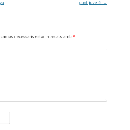
nya
punt jove 4t
→
 camps necessaris estan marcats amb
*