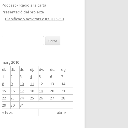
Podcast – Ràdio a la carta
Presentació del projecte
Planificació activitats curs 2009/10
C
e
r
c
març 2010
a
dl.
dt.
dc.
dj.
dv.
ds.
dg.
:
1
2
3
4
5
6
7
8
9
10
11
12
13
14
15
16
17
18
19
20
21
22
23
24
25
26
27
28
29
30
31
« febr.
abr. »