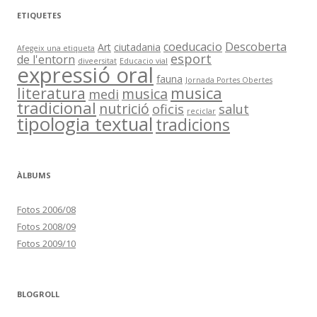
o
r
ETIQUETES
i
e
s
coeducacio
Descoberta
Art
ciutadania
Afegeix una etiqueta
esport
de l'entorn
diveersitat
Educacio vial
expressió oral
fauna
Jornada Portes Obertes
musica
literatura
musica
medi
tradicional
nutrició
oficis
salut
reciclar
tipologia textual
tradicions
ÀLBUMS
Fotos 2006/08
Fotos 2008/09
Fotos 2009/10
BLOGROLL