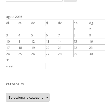
e
r
c
agost 2026
a
dl.
dt.
dc.
dj.
dv.
ds.
dg.
:
1
2
3
4
5
6
7
8
9
10
11
12
13
14
15
16
17
18
19
20
21
22
23
24
25
26
27
28
29
30
31
« set.
CATEGORIES
C
a
t
e
g