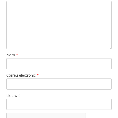
Nom
*
Correu electrònic
*
Lloc web