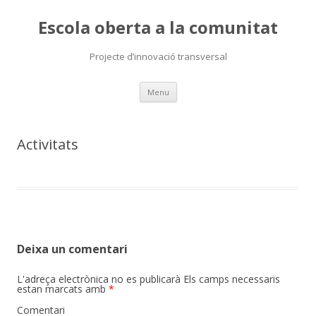
Escola oberta a la comunitat
Projecte d’innovació transversal
Skip
Menu
to
content
Activitats
Deixa un comentari
L'adreça electrònica no es publicarà
Els camps necessaris
estan marcats amb
*
Comentari