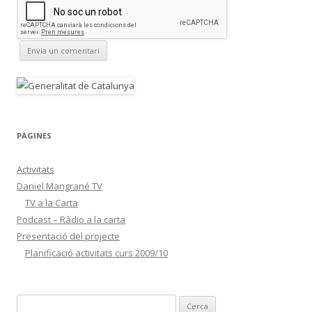
PÀGINES
Activitats
Daniel Mangrané TV
TV a la Carta
Podcast – Ràdio a la carta
Presentació del projecte
Planificació activitats curs 2009/10
C