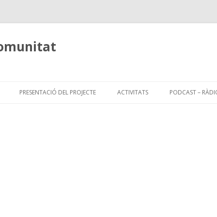
comunitat
Skip
to
PRESENTACIÓ DEL PROJECTE
ACTIVITATS
PODCAST – RÀDI
content
PLANIFICACIÓ ACTIVITATS CURS
2009/10