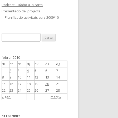
Podcast – Ràdio a la carta
Presentació del projecte
Planificació activitats curs 2009/10
C
e
r
c
febrer 2010
a
dl.
dt.
dc.
dj.
dv.
ds.
dg.
:
1
2
3
4
5
6
7
8
9
10
11
12
13
14
15
16
17
18
19
20
21
22
23
24
25
26
27
28
« gen.
març »
CATEGORIES