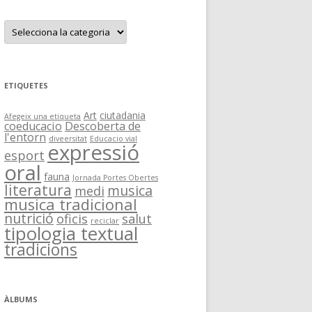
C
a
t
e
g
o
r
ETIQUETES
i
e
s
Art
ciutadania
Afegeix una etiqueta
coeducacio
Descoberta de
l'entorn
diveersitat
Educacio vial
expressió
esport
oral
fauna
Jornada Portes Obertes
literatura
musica
medi
musica tradicional
nutrició
oficis
salut
reciclar
tipologia textual
tradicions
ÀLBUMS