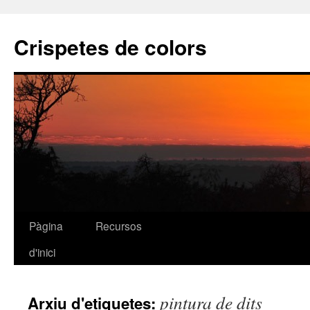
Crispetes de colors
Pàgina
Recursos
Vés
d'inici
al
contingut
pintura de dits
Arxiu d'etiquetes: