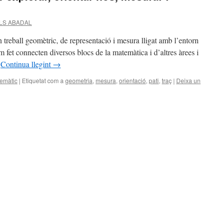
ALS ABADAL
n treball geomètric, de representació i mesura lligat amb l’entorn
em fet connecten diversos blocs de la matemàtica i d’altres àrees i
…
Continua llegint
→
emàtic
|
Etiquetat com a
geometria
,
mesura
,
orientació
,
pati
,
traç
|
Deixa un