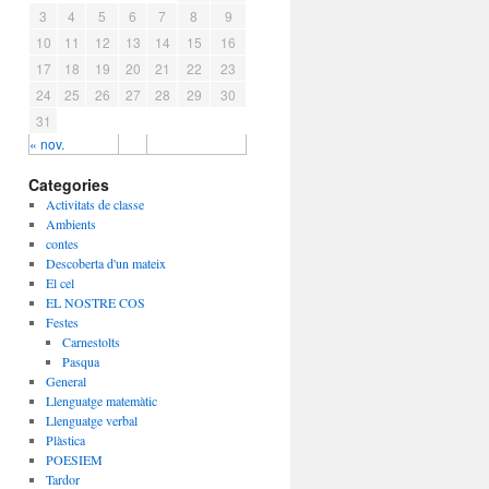
3
4
5
6
7
8
9
10
11
12
13
14
15
16
17
18
19
20
21
22
23
24
25
26
27
28
29
30
31
« nov.
Categories
Activitats de classe
Ambients
contes
Descoberta d'un mateix
El cel
EL NOSTRE COS
Festes
Carnestolts
Pasqua
General
Llenguatge matemàtic
Llenguatge verbal
Plàstica
POESIEM
Tardor