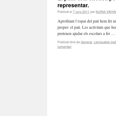
representar.
Publicat el
7 juny 2011
per
NURIA VINY
Aprofitant l’espai del pati hem fet u
proper: el pati. Les activitats que h
pretenen ajudar els escolars a fer 
Publicat dins de
General
,
Llenguatge mat
comentari