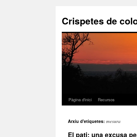
Crispetes de col
Pàgina d'inici
Recursos
Vés
al
mesura
Arxiu d'etiquetes:
contingut
El pati: una excusa pe