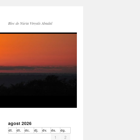
Bloc de Núria Vinyals Abadal
agost 2026
dl.
dt.
dc.
dj.
dv.
ds.
dg.
1
2