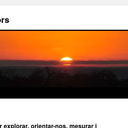
ors
r explorar, orientar-nos, mesurar i