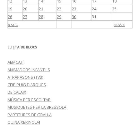
12
13
14
15
16
17
18
19
20
21
22
23
24
25
26
27
28
29
30
31
« set.
nov. »
LLISTA DE BLOCS
AEMCAT
ANIMADORS INFANTILS
ATRAPASONS (TV3)
CEIP PUIG D’ARQUES
DE CALAIX
MÚSICA PER ESCOLTAR
MUSIQUETES PER LA BRESSOLA
PARTITURES DE GRALLA
QUINA XERINOLA!