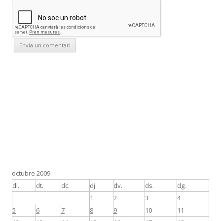
octubre 2009
dl.
dt.
dc.
dj.
dv.
ds.
dg.
1
2
3
4
5
6
7
8
9
10
11