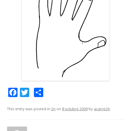
F
T
C
ac
w
o
e
itt
m
This entry was posted in
2n
on
8 octubre 2009
by
acarre26
.
b
er
p
o
ar