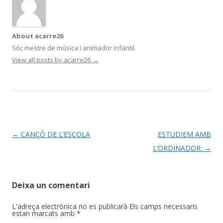
o
te
k
ix
About acarre26
Sóc mestre de música i animador infantil.
View all posts by acarre26
→
Post
←
CANÇÓ DE L’ESCOLA
ESTUDIEM AMB
navigation
L’ORDINADOR:
→
Deixa un comentari
L'adreça electrònica no es publicarà
Els camps necessaris
estan marcats amb
*