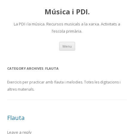
Música i PDI.
La PDI i la música. Recursos musicals a la xarxa. Activitats a
l’escola primària.
Skip
Menu
to
content
CATEGORY ARCHIVES:
FLAUTA
Exercicis per practicar amb flauta i melodies. Totes les digitacions i
altres materials.
Flauta
Leave a reply