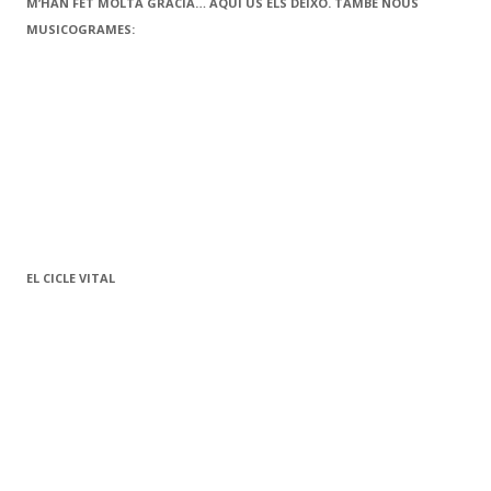
M’HAN FET MOLTA GRÀCIA… AQUÍ US ELS DEIXO. TAMBÉ NOUS
MUSICOGRAMES:
EL CICLE VITAL