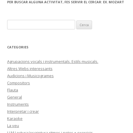
PER BUSCAR ALGUNA ACTIVITAT, FES SERVIR EL CERCAR: EX. MOZART
C
e
r
c
CATEGORIES
a
:
Agrupacions vocals i instrumentals. Estils musicals.
Altres Webs interessants
Audicions i Musicogrames
Compositors
Flauta
General
Instruments
Interpretar i crear
Karaoke
La veu
LLM Lectura/escriptura ritmes i notes + exercicis