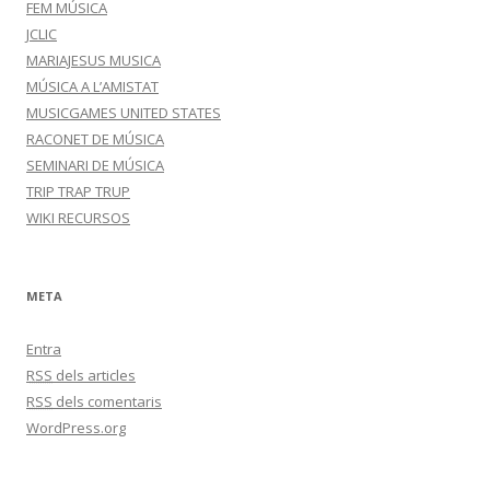
FEM MÚSICA
JCLIC
MARIAJESUS MUSICA
MÚSICA A L’AMISTAT
MUSICGAMES UNITED STATES
RACONET DE MÚSICA
SEMINARI DE MÚSICA
TRIP TRAP TRUP
WIKI RECURSOS
META
Entra
RSS
dels articles
RSS
dels comentaris
WordPress.org