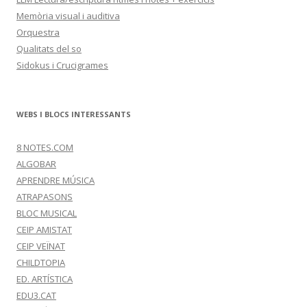
Memòria visual i auditiva
Orquestra
Qualitats del so
Sidokus i Crucigrames
WEBS I BLOCS INTERESSANTS
8 NOTES.COM
ALGOBAR
APRENDRE MÚSICA
ATRAPASONS
BLOC MUSICAL
CEIP AMISTAT
CEIP VEÏNAT
CHILDTOPIA
ED. ARTÍSTICA
EDU3.CAT