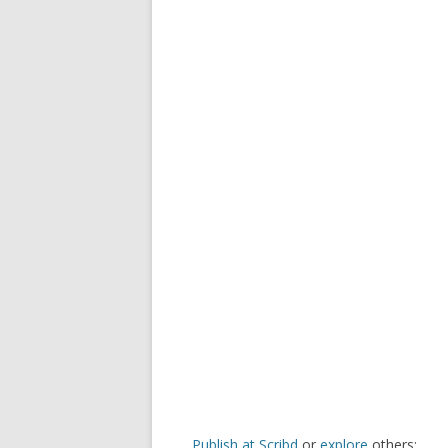
Publish at Scribd
or
explore
others: