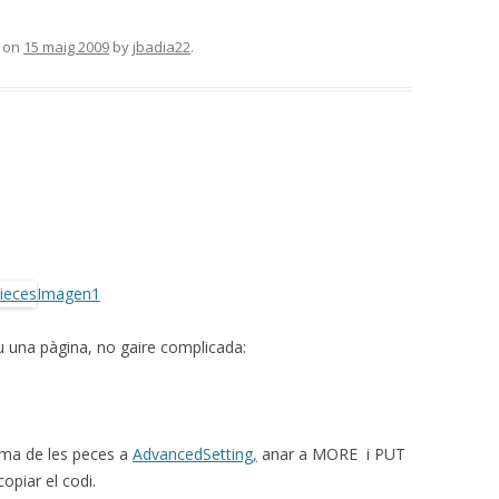
on
15 maig 2009
by
jbadia22
.
Imagen1
iu una pàgina, no gaire complicada:
orma de les peces a
AdvancedSetting,
anar a MORE i PUT
piar el codi.