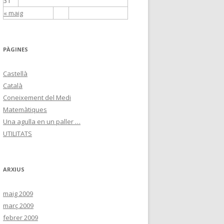
31
« maig
PÀGINES
Castellà
Català
Coneixement del Medi
Matemàtiques
Una agulla en un paller …
UTILITATS
ARXIUS
maig 2009
març 2009
febrer 2009