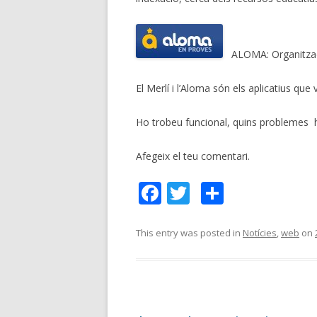
ALOMA: Organitzado
El Merlí i l’Aloma són els aplicatius que
Ho trobeu funcional, quins problemes he
Afegeix el teu comentari.
F
T
C
ac
w
o
e
itt
m
This entry was posted in
Notícies
,
web
on
b
er
p
o
ar
o
te