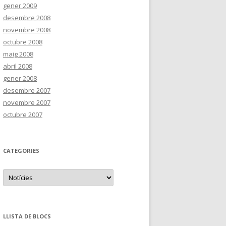
gener 2009
desembre 2008
novembre 2008
octubre 2008
maig 2008
abril 2008
gener 2008
desembre 2007
novembre 2007
octubre 2007
CATEGORIES
C
a
t
e
g
o
r
LLISTA DE BLOCS
i