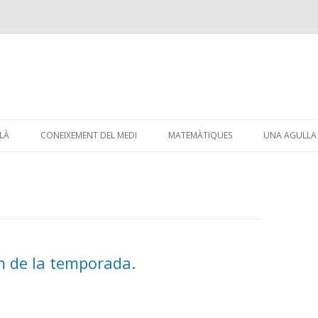
Skip
to
LÀ
CONEIXEMENT DEL MEDI
MATEMÀTIQUES
UNA AGULLA 
content
m de la temporada.