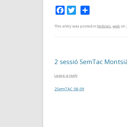
F
T
C
ac
w
o
e
itt
m
This entry was posted in
Notícies
,
web
on
b
er
p
o
ar
o
te
2 sessió SemTac Montsi
k
ix
Leave a reply
2SemTAC 08-09