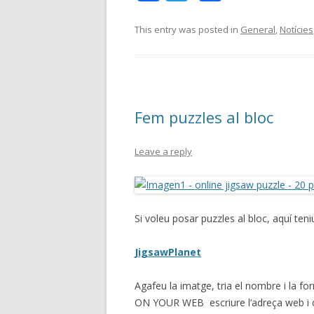
ac
w
o
e
itt
m
This entry was posted in
General
,
Notícies
b
er
p
o
ar
o
te
Fem puzzles al bloc
k
ix
Leave a reply
Si voleu posar puzzles al bloc, aquí ten
JigsawPlanet
Agafeu la imatge, tria el nombre i la f
ON YOUR WEB escriure l’adreça web i co