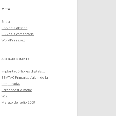
META
Entra
RSS
dels articles
RSS
dels comentaris
WordPress.org
ARTICLES RECENTS
Implantació llibres digitals…
SEMTAC Primària. L’últim de la
temporada.
Screencast-o-matic
WIX
Marató de radio 2009