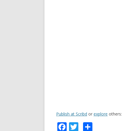
Publish at Scribd
or
explore
others:
F
T
C