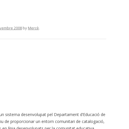
vembre 2008
by
Mercè
.
, un sistema desenvolupat pel Departament d’Educació de
tiu de proporcionar un entorn comunitari de catalogació,
s en línia desenvolupats per la comunitat educativa.