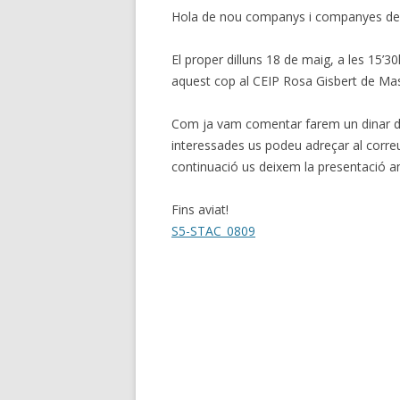
Hola de nou companys i companyes de 
El proper dilluns 18 de maig, a les 15’3
aquest cop al CEIP Rosa Gisbert de Ma
Com ja vam comentar farem un dinar de
interessades us podeu adreçar al correu
continuació us deixem la presentació am
Fins aviat!
S5-STAC_0809