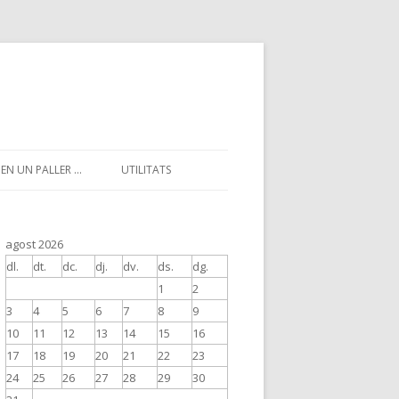
EN UN PALLER …
UTILITATS
agost 2026
dl.
dt.
dc.
dj.
dv.
ds.
dg.
1
2
3
4
5
6
7
8
9
10
11
12
13
14
15
16
17
18
19
20
21
22
23
24
25
26
27
28
29
30