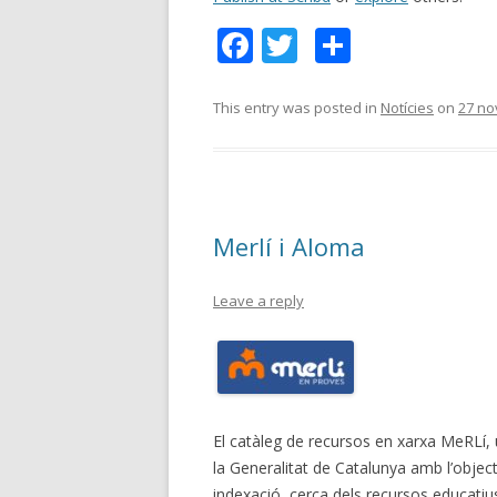
F
T
C
ac
w
o
e
itt
m
This entry was posted in
Notícies
on
27 no
b
er
p
o
ar
o
te
Merlí i Aloma
k
ix
Leave a reply
El catàleg de recursos en xarxa MeRLí
la Generalitat de Catalunya amb l’objec
indexació, cerca dels recursos educatiu