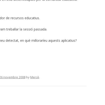
r de recursos educatius.
 vam treballar la sessió passada.
u detectat, en què milloraríeu aquests aplicatius?
26 novembre 2008
by
Mercè
.