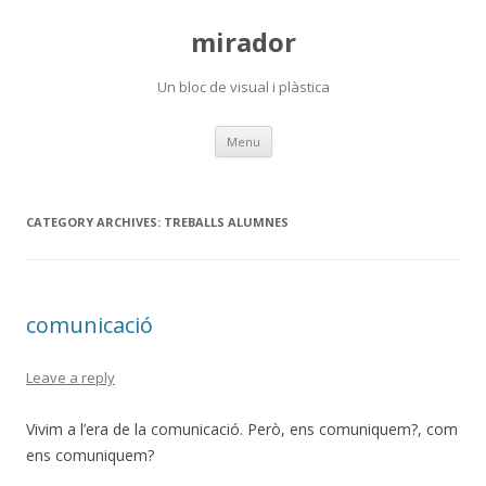
mirador
Un bloc de visual i plàstica
Skip
Menu
to
content
CATEGORY ARCHIVES:
TREBALLS ALUMNES
comunicació
Leave a reply
Vivim a l’era de la comunicació. Però, ens comuniquem?, com
ens comuniquem?