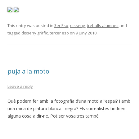
This entry was posted in
3er Eso
,
disseny
,
treballs alumnes
and
tagged
disseny gràfic
,
tercer eso
on
9 juny 2010
.
puja a la moto
Leave a reply
Què podem fer amb la fotografia d’una moto a l’espai? I amb
una mica de pintura blanca i negra? Els surrealistes tindrien
alguna cosa a dir-ne. Pot ser vosaltres també.