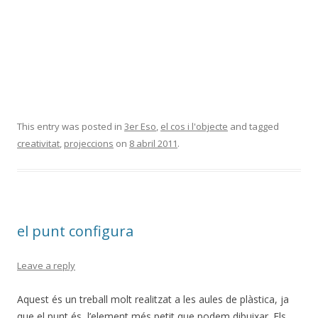
This entry was posted in
3er Eso
,
el cos i l'objecte
and tagged
creativitat
,
projeccions
on
8 abril 2011
.
el punt configura
Leave a reply
Aquest és un treball molt realitzat a les aules de plàstica, ja
que el punt és l’element més petit que podem dibuixar. Els