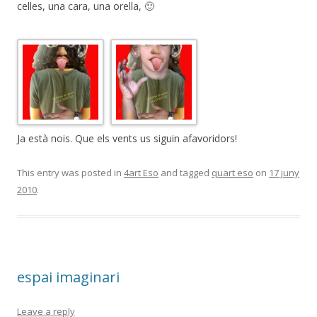
celles, una cara, una orella, 🙂
Ja està nois. Que els vents us siguin afavoridors!
This entry was posted in
4art Eso
and tagged
quart eso
on
17 juny
2010
.
espai imaginari
Leave a reply