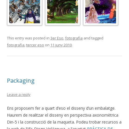
This entry was posted in
3er Eso
,
fotografia
and tagged
fotografia
,
tercer eso
on
11 juny 2010
.
Packaging
Leave a reply
Ens proposem fer a quart d’eso el disseny d’un embalatge.
Haurem de realitzar el disseny en perspectiva axonomètrica
Din-5 i la construcció de la maqueta. Podeu trobar recursos a
la web de l’IEs Diego Velázquez, a l’apartat
PRÁCTICA DE