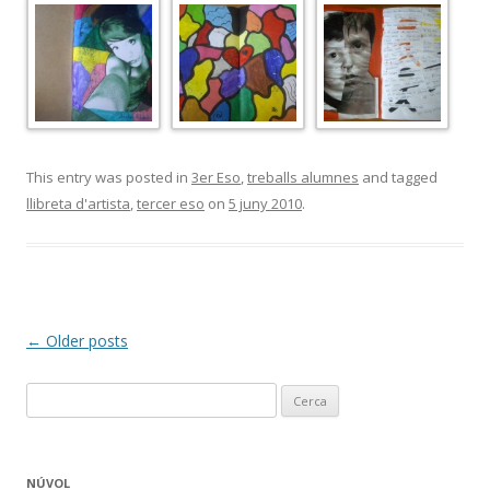
This entry was posted in
3er Eso
,
treballs alumnes
and tagged
llibreta d'artista
,
tercer eso
on
5 juny 2010
.
Post
←
Older posts
navigation
C
e
r
c
NÚVOL