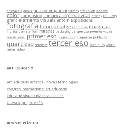
a
:
art contemporani
abstracció
anàlisi
artistes
arts visuals
bodegó
color
creativitat
composició
comunicació
disseny
disseny
elements visuals
gràfic
entorn
exposicions
fotografia
fotomuntatge
imaginari
geometria
mirades
llibreta d'artista
llum
packaging
perspectiva
poemes visuals
primer eso
poesia visual
projeccions
proporció
publicitat
tercer eso
quart eso
sistemes
tècniques
veure-
mirar
video
ART I EDUCACIÓ
Art, educació artística i noves tecnologies
congrés internacional art-educació
Educació visual i plàstica a la Eso
Unesco, projecte LEA
BLOCS DE PLÀSTICA