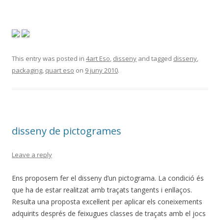
This entry was posted in
4art Eso
,
disseny
and tagged
disseny
,
packaging
,
quart eso
on
9 juny 2010
.
disseny de pictogrames
Leave a reply
Ens proposem fer el disseny d’un pictograma. La condició és
que ha de estar realitzat amb traçats tangents i enllaços.
Resulta una proposta excel·lent per aplicar els coneixements
adquirits després de feixugues classes de traçats amb el jocs