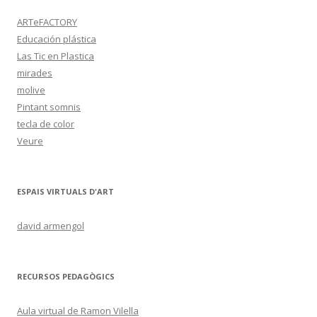
ARTeFACTORY
Educación plástica
Las Tic en Plastica
mirades
molive
Pintant somnis
tecla de color
Veure
ESPAIS VIRTUALS D'ART
david armengol
RECURSOS PEDAGÒGICS
Aula virtual de Ramon Vilella