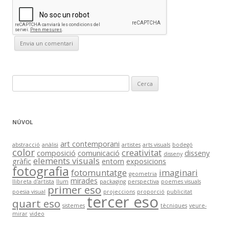
C
e
r
c
NÚVOL
a
:
art contemporani
abstracció
anàlisi
artistes
arts visuals
bodegó
color
creativitat
composició
comunicació
disseny
disseny
elements visuals
gràfic
entorn
exposicions
fotografia
fotomuntatge
imaginari
geometria
mirades
llibreta d'artista
llum
packaging
perspectiva
poemes visuals
primer eso
poesia visual
projeccions
proporció
publicitat
tercer eso
quart eso
sistemes
tècniques
veure-
mirar
video