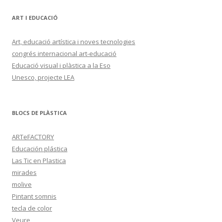
ART I EDUCACIÓ
Art, educació artística i noves tecnologies
congrés internacional art-educació
Educació visual i plàstica a la Eso
Unesco, projecte LEA
BLOCS DE PLÀSTICA
ARTeFACTORY
Educación plástica
Las Tic en Plastica
mirades
molive
Pintant somnis
tecla de color
Veure