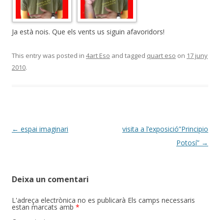
Ja està nois. Que els vents us siguin afavoridors!
This entry was posted in
4art Eso
and tagged
quart eso
on
17 juny
2010
.
Post
←
espai imaginari
visita a l’exposició”Principio
navigation
Potosí”
→
Deixa un comentari
L'adreça electrònica no es publicarà
Els camps necessaris
estan marcats amb
*