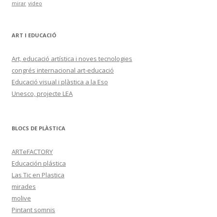
mirar
video
ART I EDUCACIÓ
Art, educació artística i noves tecnologies
congrés internacional art-educació
Educació visual i plàstica a la Eso
Unesco, projecte LEA
BLOCS DE PLÀSTICA
ARTeFACTORY
Educación plástica
Las Tic en Plastica
mirades
molive
Pintant somnis