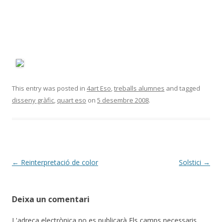
This entry was posted in
4art Eso
,
treballs alumnes
and tagged
disseny gràfic
,
quart eso
on
5 desembre 2008
.
Post
←
Reinterpretació de color
Solstici
→
navigation
Deixa un comentari
L'adreça electrònica no es publicarà
Els camps necessaris