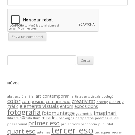
C
e
r
c
NÚVOL
a
:
art contemporani
abstracció
anàlisi
artistes
arts visuals
bodegó
color
creativitat
composició
comunicació
disseny
disseny
elements visuals
gràfic
entorn
exposicions
fotografia
fotomuntatge
imaginari
geometria
mirades
llibreta d'artista
llum
packaging
perspectiva
poemes visuals
primer eso
poesia visual
projeccions
proporció
publicitat
tercer eso
quart eso
sistemes
tècniques
veure-