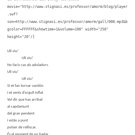
movie="http://www.stignasi.es/professor/amorm/blog/player
.swf?
son=http://www.stignasi.es/professor/amorm/gall/008.mp3&b
gcolor=FFFFFF&showtime=1&volume=100" width="250"
height="20"/]
Ull viu!
Ull viu!
No facis cas als aduladors.
Ull viu!
Ull viu!
Si et fan tornar vanitós
I et sents d’orgull inflat
Vol dir que has arribat
al capdamunt
del gran pendent
i estàs a punt
potser de relliscar.
És el moment de no badar.