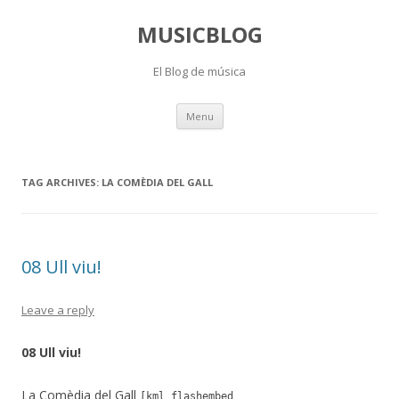
MUSICBLOG
El Blog de música
Skip
Menu
to
content
TAG ARCHIVES:
LA COMÈDIA DEL GALL
08 Ull viu!
Leave a reply
08 Ull viu!
La Comèdia del Gall
[kml_flashembed