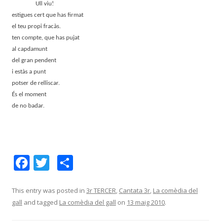
Ull viu!
estigues cert que has firmat
el teu propi fracàs.
ten compte, que has pujat
al capdamunt
del gran pendent
i estàs a punt
potser de relliscar.
És el moment
de no badar.
F
T
C
ac
w
o
e
itt
m
This entry was posted in
3r TERCER
,
Cantata 3r
,
La comèdia del
gall
and tagged
La comèdia del gall
on
13 maig 2010
.
b
er
p