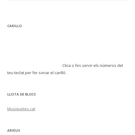
o
ar
o
te
k
ix
CARILLO
Clica o fes servir els números del
teu teclat per fer sonar el carilló.
LLISTA DE BLOCS
Musiquetes.cat
ARXIUS