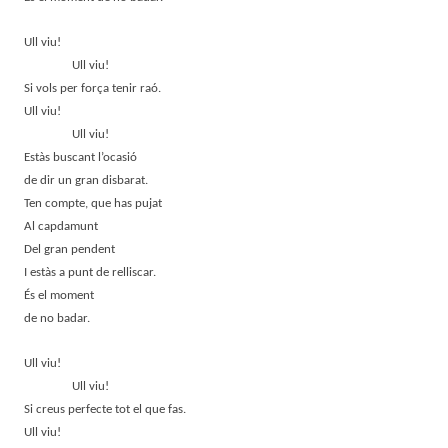
Ull viu!
Ull viu!
Si vols per força tenir raó.
Ull viu!
Ull viu!
Estàs buscant l’ocasió
de dir un gran disbarat.
Ten compte, que has pujat
Al capdamunt
Del gran pendent
I estàs a punt de relliscar.
És el moment
de no badar.
Ull viu!
Ull viu!
Si creus perfecte tot el que fas.
Ull viu!