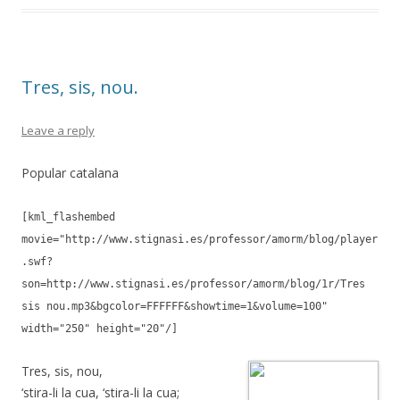
b
er
p
o
ar
o
te
Tres, sis, nou.
k
ix
Leave a reply
Popular catalana
[kml_flashembed
movie="http://www.stignasi.es/professor/amorm/blog/player
.swf?
son=http://www.stignasi.es/professor/amorm/blog/1r/Tres
sis nou.mp3&bgcolor=FFFFFF&showtime=1&volume=100"
width="250" height="20"/]
Tres, sis, nou,
‘stira-li la cua, ‘stira-li la cua;