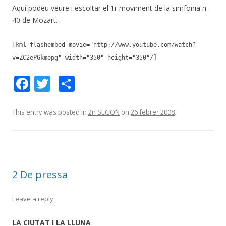
Aquí podeu veure i escoltar el 1r moviment de la simfonia n.
40 de Mozart.
[kml_flashembed movie="http://www.youtube.com/watch?
v=ZC2ePGkmopg" width="350" height="350"/]
F
T
C
ac
w
o
e
itt
m
This entry was posted in
2n SEGON
on
26 febrer 2008
.
b
er
p
o
ar
o
te
2 De pressa
k
ix
Leave a reply
LA CIUTAT I LA LLUNA