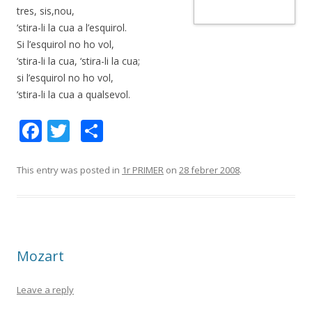
tres, sis,nou,
‘stira-li la cua a l’esquirol.
Si l’esquirol no ho vol,
‘stira-li la cua, ‘stira-li la cua;
si l’esquirol no ho vol,
‘stira-li la cua a qualsevol.
F
T
C
ac
w
o
e
itt
m
This entry was posted in
1r PRIMER
on
28 febrer 2008
.
b
er
p
o
ar
o
te
Mozart
k
ix
Leave a reply