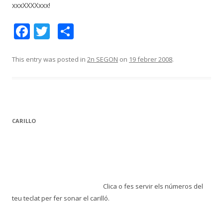
xxxXXXXxxx!
F
T
C
ac
w
o
e
itt
m
This entry was posted in
2n SEGON
on
19 febrer 2008
.
b
er
p
o
ar
o
te
k
ix
CARILLO
Clica o fes servir els números del
teu teclat per fer sonar el carilló.