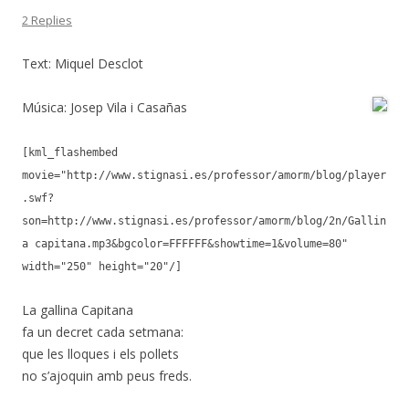
2 Replies
Text: Miquel Desclot
Música: Josep Vila i Casañas
[kml_flashembed
movie="http://www.stignasi.es/professor/amorm/blog/player
.swf?
son=http://www.stignasi.es/professor/amorm/blog/2n/Gallin
a capitana.mp3&bgcolor=FFFFFF&showtime=1&volume=80"
width="250" height="20"/]
La gallina Capitana
fa un decret cada setmana:
que les lloques i els pollets
no s’ajoquin amb peus freds.