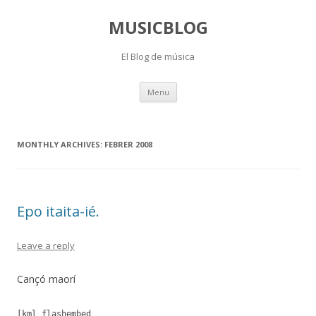
MUSICBLOG
El Blog de música
Skip
Menu
to
content
MONTHLY ARCHIVES:
FEBRER 2008
Epo itaita-ié.
Leave a reply
Cançó maorí
[kml_flashembed