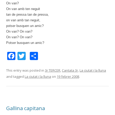
On van?
On van amb ten neguit
tan de pressa tan de pressa,
on van amb tan neguit,
potser busquen un amic?
On van? On van?
On van? On van?
Potser busquen un amic?
F
T
C
ac
w
o
e
itt
m
This entry was posted in
3r TERCER
,
Cantata 3r
,
La ciutat i la lluna
and tagged
La ciutat i la lluna
on
19 febrer 2008
.
b
er
p
o
ar
o
te
k
ix
Gallina capitana