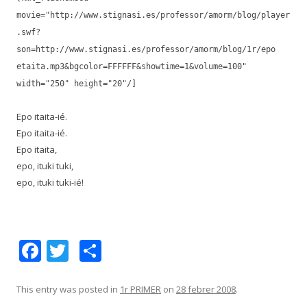
movie="http://www.stignasi.es/professor/amorm/blog/player
.swf?
son=http://www.stignasi.es/professor/amorm/blog/1r/epo
etaita.mp3&bgcolor=FFFFFF&showtime=1&volume=100"
width="250" height="20"/]
Epo itaita-ié.
Epo itaita-ié.
Epo itaita,
epo, ituki tuki,
epo, ituki tuki
-ié!
F
T
C
ac
w
o
e
itt
m
This entry was posted in
1r PRIMER
on
28 febrer 2008
.