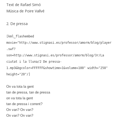
Text de Rafael Simó
Música de Poire Vallvé
2. De pressa
[kml_flashembed
movie="http://www.stignasi.es/professor/amorm/blog/player
.swf?
son=http://www.stignasi.es/professor/amorm/blog/3r/La
ciutat i la lluna/2 De pressa-
1.mp3&bgcolor=FFFFFF&showtime=1&volume=100" width="250"
height="20"/]
On va tota la gent
tan de pressa, tan de pressa
on va tota la gent
tan de pressa i corrent?
On van? On van?
On van? On van?