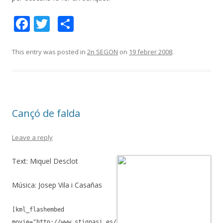
F
T
C
ac
w
o
e
itt
m
This entry was posted in
2n SEGON
on
19 febrer 2008
.
b
er
p
o
ar
o
te
Cançó de falda
k
ix
Leave a reply
Text: Miquel Desclot
Música: Josep Vila i Casañas
[kml_flashembed
movie="http://www.stignasi.es/