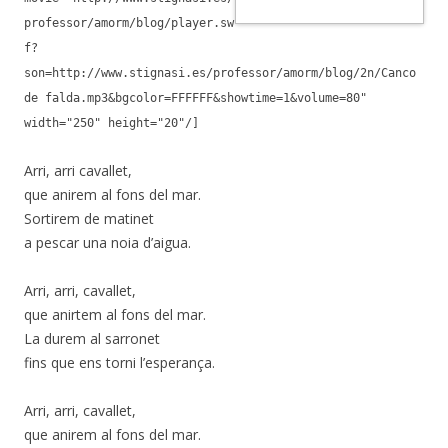
professor/amorm/blog/player.sw
f?
son=http://www.stignasi.es/professor/amorm/blog/2n/Canco
de falda.mp3&bgcolor=FFFFFF&showtime=1&volume=80"
width="250" height="20"/]
Arri, arri cavallet,
que anirem al fons del mar.
Sortirem de matinet
a pescar una noia d’aigua.
Arri, arri, cavallet,
que anirtem al fons del mar.
La durem al sarronet
fins que ens torni l’esperança.
Arri, arri, cavallet,
que anirem al fons del mar.