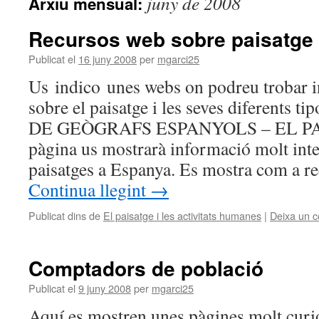
juny de 2008
Arxiu mensual:
Recursos web sobre paisatge
Publicat el
16 juny 2008
per
mgarci25
Us indico unes webs on podreu trobar i
sobre el paisatge i les seves diferents
DE GEÒGRAFS ESPANYOLS – EL PA
pàgina us mostrarà informació molt inte
paisatges a Espanya. Es mostra com a r
Continua llegint
→
Publicat dins de
El paisatge i les activitats humanes
|
Deixa un c
Comptadors de població
Publicat el
9 juny 2008
per
mgarci25
Aquí es mostren unes pàgines molt curi