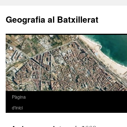
Geografia al Batxillerat
Pàgina
Vés
d'inici
al
contingut