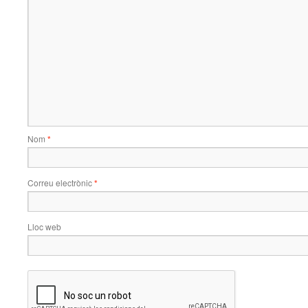
Nom
*
Correu electrònic
*
Lloc web