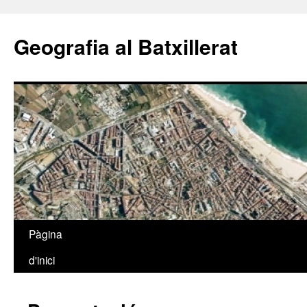
Geografia al Batxillerat
Pàgina
Vés
d'inici
al
contingut