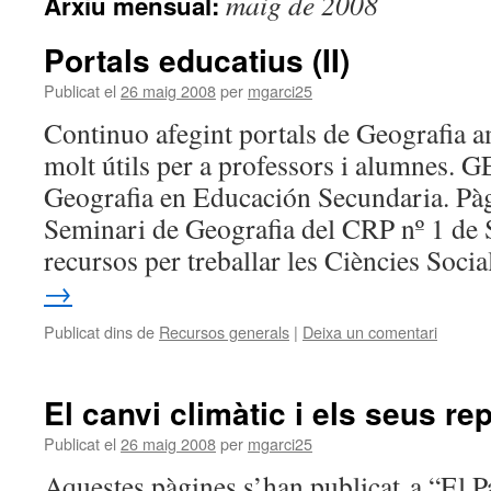
maig de 2008
Arxiu mensual:
Portals educatius (II)
Publicat el
26 maig 2008
per
mgarci25
Continuo afegint portals de Geografia a
molt útils per a professors i alumnes.
Geografia en Educación Secundaria. Pàg
Seminari de Geografia del CRP nº 1 de 
recursos per treballar les Ciències Soc
→
Publicat dins de
Recursos generals
|
Deixa un comentari
El canvi climàtic i els seus re
Publicat el
26 maig 2008
per
mgarci25
Aquestes pàgines s’han publicat a “El P