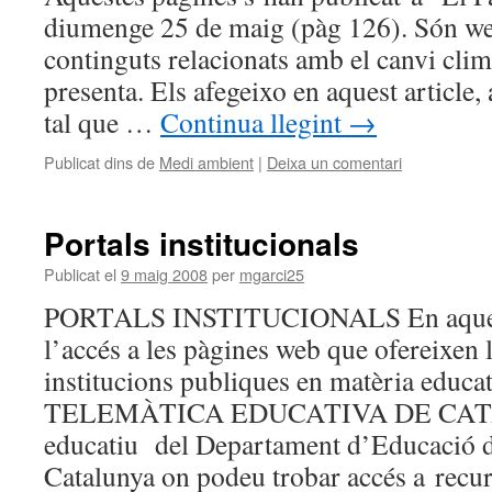
diumenge 25 de maig (pàg 126). Són w
continguts relacionats amb el canvi climà
presenta. Els afegeixo en aquest article,
tal que …
Continua llegint
→
Publicat dins de
Medi ambient
|
Deixa un comentari
Portals institucionals
Publicat el
9 maig 2008
per
mgarci25
PORTALS INSTITUCIONALS En aquest 
l’accés a les pàgines web que ofereixen l
institucions publiques en matèria edu
TELEMÀTICA EDUCATIVA DE CATA
educatiu del Departament d’Educació de
Catalunya on podeu trobar accés a rec