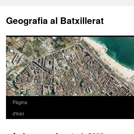
Geografia al Batxillerat
Pàgina
Vés
d'inici
al
contingut