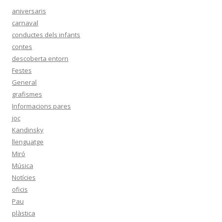
aniversaris
carnaval
conductes dels infants
contes
descoberta entorn
Festes
General
grafismes
Informacions pares
joc
Kandinsky
llenguatge
Miró
Música
Notícies
oficis
Pau
plàstica