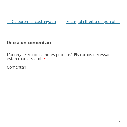
Post
←
Celebrem la castanyada
El cargol i l’herba de poniol
→
navigation
Deixa un comentari
L'adreça electrònica no es publicarà
Els camps necessaris
estan marcats amb
*
Comentari