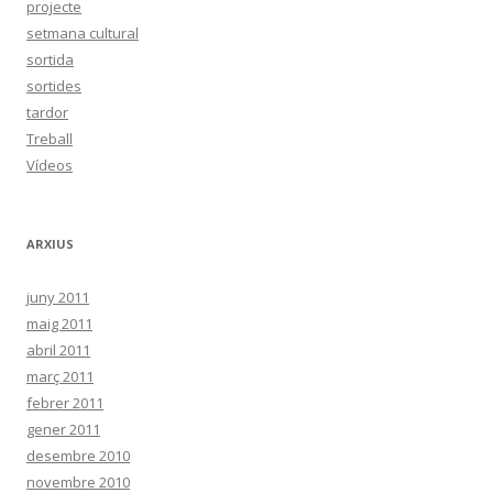
projecte
setmana cultural
sortida
sortides
tardor
Treball
Vídeos
ARXIUS
juny 2011
maig 2011
abril 2011
març 2011
febrer 2011
gener 2011
desembre 2010
novembre 2010