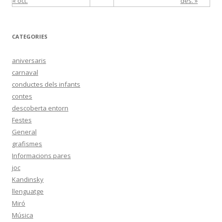
« oct.
des. »
CATEGORIES
aniversaris
carnaval
conductes dels infants
contes
descoberta entorn
Festes
General
grafismes
Informacions pares
joc
Kandinsky
llenguatge
Miró
Música