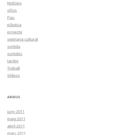
Notícies
oficis
Pau
plàstica
projecte
setmana cultural
sortida
sortides
tardor
Treball
Vídeos
ARXIUS
juny 2011
maig 2011
abril 2011
març 2011