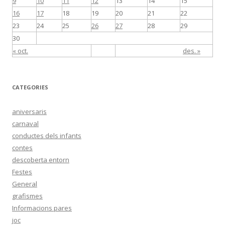
9
10
11
12
13
14
15
16
17
18
19
20
21
22
23
24
25
26
27
28
29
30
« oct.
des. »
CATEGORIES
aniversaris
carnaval
conductes dels infants
contes
descoberta entorn
Festes
General
grafismes
Informacions pares
joc