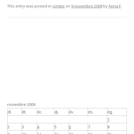
This entry was posted in
contes
on
9 novembre 2009
by
Anna F
.
novembre 2009
dl.
dt.
dc.
dj.
dv.
ds.
dg.
1
2
3
4
5
6
7
8