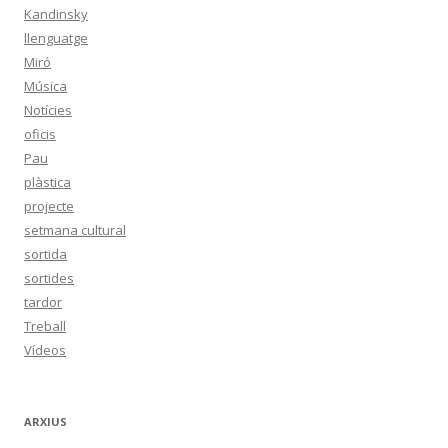
Kandinsky
llenguatge
Miró
Música
Notícies
oficis
Pau
plàstica
projecte
setmana cultural
sortida
sortides
tardor
Treball
Vídeos
ARXIUS