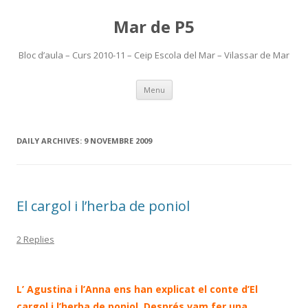
Mar de P5
Bloc d’aula – Curs 2010-11 – Ceip Escola del Mar – Vilassar de Mar
Skip
Menu
to
content
DAILY ARCHIVES:
9 NOVEMBRE 2009
El cargol i l’herba de poniol
2 Replies
L’ Agustina i l’Anna ens han explicat el conte d’El
cargol i l’herba de poniol. Després vam fer una