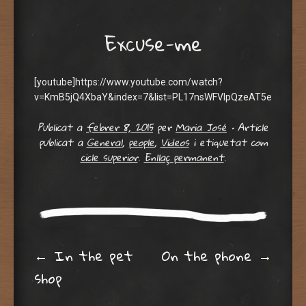
Excuse-me
[youtube]https://www.youtube.com/watch?
v=KmB5jQ4XbaY&index=7&list=PL17nsWFVIpQzeAT5e6AQFa8
Publicat a
febrer 8, 2015
per
Maria José
•
Article
publicat a
General
,
people
,
Videos
i etiquetat com
cicle superior
.
Enllaç permanent
.
Post navigation
←
In the pet
On the phone
→
shop