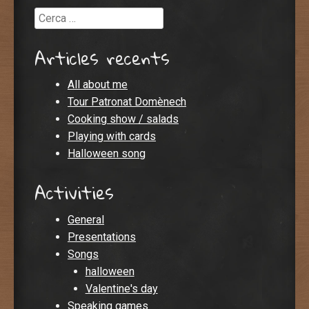
Cerca
Articles recents
All about me
Tour Patronat Domènech
Cooking show / salads
Playing with cards
Halloween song
Activities
General
Presentations
Songs
halloween
Valentine's day
Speaking games