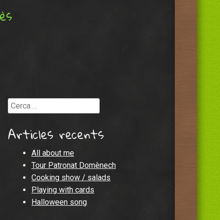
lès
Cerca
Articles recents
All about me
Tour Patronat Domènech
Cooking show / salads
Playing with cards
Halloween song
utube]