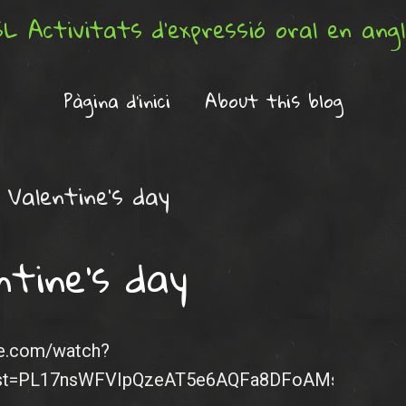
L Activitats d'expressió oral en ang
Pàgina d'inici
About this blog
:
Valentine’s day
ntine’s day
be.com/watch?
ist=PL17nsWFVIpQzeAT5e6AQFa8DFoAMs5hoh[/yo