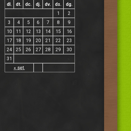
dl.
dt.
dc.
dj.
dv.
ds.
dg.
1
2
3
4
5
6
7
8
9
10
11
12
13
14
15
16
17
18
19
20
21
22
23
24
25
26
27
28
29
30
31
« set.