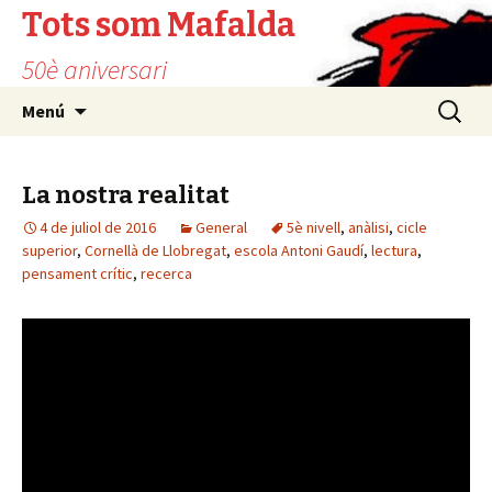
Tots som Mafalda
50è aniversari
Vés
Cerca:
Menú
al
contingut
La nostra realitat
4 de juliol de 2016
General
5è nivell
,
anàlisi
,
cicle
superior
,
Cornellà de Llobregat
,
escola Antoni Gaudí
,
lectura
,
pensament crític
,
recerca