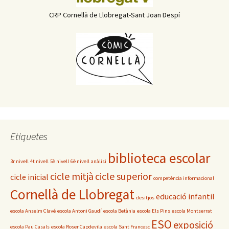
CRP Cornellà de Llobregat-Sant Joan Despí
Etiquetes
biblioteca escolar
3r nivell
4t nivell
5è nivell
6è nivell
anàlisi
cicle mitjà
cicle superior
cicle inicial
competència informacional
Cornellà de Llobregat
educació infantil
desitjos
escola Anselm Clavé
escola Antoni Gaudí
escola Betània
escola Els Pins
escola Montserrat
ESO
exposició
escola Pau Casals
escola Roser Capdevila
escola Sant Francesc