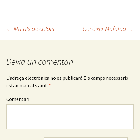
←
Murals de colors
Conèixer Mafalda
→
Navegació
pels
Deixa un comentari
articles
L'adreça electrònica no es publicarà
Els camps necessaris
estan marcats amb
*
Comentari