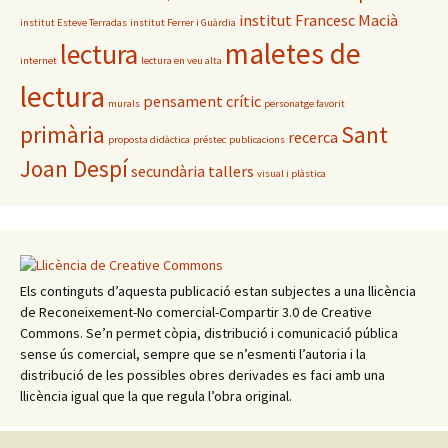
institut Francesc Macià
institut Esteve Terradas
institut Ferrer i Guàrdia
maletes de
lectura
internet
lectura en veu alta
lectura
pensament crític
murals
personatge favorit
primària
Sant
recerca
proposta didàctica
préstec
publicacions
Joan Despí
secundària
tallers
visual i plàstica
Els continguts d’aquesta publicació estan subjectes a una llicència
de Reconeixement-No comercial-Compartir 3.0 de Creative
Commons. Se’n permet còpia, distribució i comunicació pública
sense ús comercial, sempre que se n’esmenti l’autoria i la
distribució de les possibles obres derivades es faci amb una
llicència igual que la que regula l’obra original.