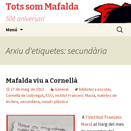
Tots som Mafalda
50è aniversari
Vés
Cerca:
Menú
al
contingut
Arxiu d'etiquetes: secundària
Mafalda viu a Cornellà
27 de maig de 2015
General
biblioteca escolar
,
Cornellà de Llobregat
,
ESO
,
institut Francesc Macià
,
maletes de
lectura
,
secundària
,
visual i plàstica
A
l’institut Francesc
Macià
al llarg del mes