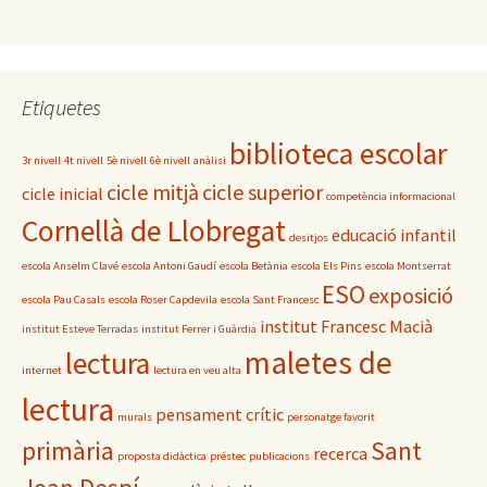
Etiquetes
biblioteca escolar
3r nivell
4t nivell
5è nivell
6è nivell
anàlisi
cicle mitjà
cicle superior
cicle inicial
competència informacional
Cornellà de Llobregat
educació infantil
desitjos
escola Anselm Clavé
escola Antoni Gaudí
escola Betània
escola Els Pins
escola Montserrat
ESO
exposició
escola Pau Casals
escola Roser Capdevila
escola Sant Francesc
institut Francesc Macià
institut Esteve Terradas
institut Ferrer i Guàrdia
maletes de
lectura
internet
lectura en veu alta
lectura
pensament crític
murals
personatge favorit
primària
Sant
recerca
proposta didàctica
préstec
publicacions