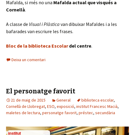
Mafalda, si més no una
Mafalda actual que visqués a
Cornellà
.
A classe de
Visual i Plàstica
van dibuixar Mafaldes i a les
bafarades van escriure les frases.
Bloc de la biblioteca Escolar
del centre
.
Deixa un comentari
El personatge favorit
21 de maig de 2015
General
biblioteca escolar
,
Cornellà de Llobregat
,
ESO
,
exposició
,
institut Francesc Macià
,
maletes de lectura
,
personatge favorit
,
préstec
,
secundària