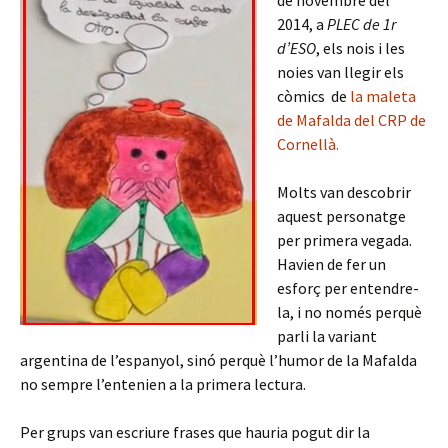
de novembre del
2014, a
PLEC de 1r
d’ESO
, els nois i les
noies van llegir els
còmics de
la maleta
de Mafalda del CRP de
Cornellà.
Molts van descobrir
aquest personatge
per primera vegada.
Havien de fer un
esforç per entendre-
la, i no només perquè
parli la variant
argentina de l’espanyol, sinó perquè l’humor de la Mafalda
no sempre l’entenien a la primera lectura.
Per grups van escriure frases que hauria pogut dir la