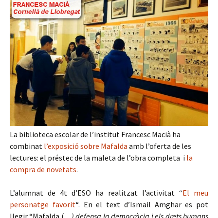
La biblioteca escolar de l’institut Francesc Macià ha
combinat
l’exposició sobre Mafalda
amb l’oferta de les
lectures: el préstec de la maleta de l’obra completa i
la
compra de novetats
.
L’alumnat de 4t d’ESO ha realitzat l’activitat “
El meu
personatge favorit
“. En el text d’Ismail Amghar es pot
llegir “Mafalda (
…) defensa la democràcia i els drets humans