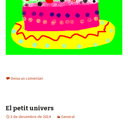
o
r
d
'
à
u
d
i
o
Deixa un comentari
El petit univers
3 de desembre de 2014
General