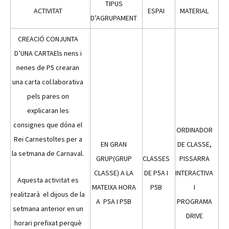
TIPUS
r
ACTIVITAT
ESPAI
MATERIAL
D’AGRUPAMENT
o
d
CREACIÓ CONJUNTA
u
D’UNA CARTAEls nens i
c
nenes de P5 crearan
t
o
una carta col.laborativa
r
pels pares on
d
explicaran les
'
consignes que dóna el
ORDINADOR
à
Rei Carnestoltes per a
u
EN GRAN
DE CLASSE,
la setmana de Carnaval.
d
GRUP(GRUP
CLASSES
PISSARRA
i
CLASSE) A LA
DE P5A I
INTERACTIVA
o
Aquesta activitat es
MATEIXA HORA
P5B
I
realitzarà el dijous de la
A P5A I P5B
PROGRAMA
setmana anterior en un
DRIVE
horari prefixat perquè