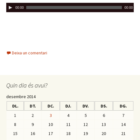
R
00:00
00:00
e
p
r
o
d
u
Deixa un comentari
c
t
o
r
Quin dia és avui?
d
'
desembre 2014
à
DL.
DT.
DC.
DJ.
DV.
DS.
DG.
u
1
2
3
4
5
6
7
d
8
9
10
11
12
13
14
i
15
16
17
18
19
20
21
o