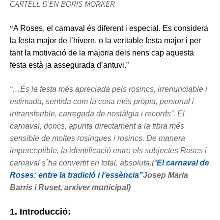
CARTELL D’EN BORIS MÖRKER
“
A Roses, el car
n
aval és diferent i especial. Es considera
la festa major de l’hivern, o la veritable festa major
i per
tant la motivació de la majoria dels nens cap aquesta
festa està ja assegurada d’antuvi.”
“…És la festa més apreciada pels rosincs, irrenunciable i
estimada, sentida com la cosa més pròpia, personal i
intransferible, carregada de nostàlgia i records”. El
carnaval, doncs, apunta directament a la fibra més
sensible de moltes rosinques i rosincs. De manera
imperceptible, la identificació entre els subjectes Roses
i
c
arnaval s´ha convertit en total, absoluta.
(“
El carnaval de
Roses: entre la tradició i l’essència”
Josep Maria
Barris i Ruset, arxiver municipal
)
1. Introducció: