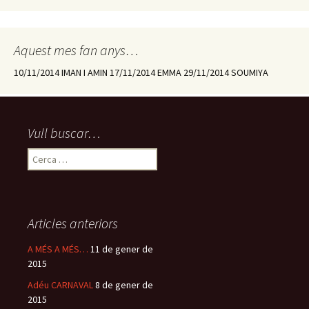
Aquest mes fan anys…
10/11/2014 IMAN I AMIN 17/11/2014 EMMA 29/11/2014 SOUMIYA
Vull buscar…
C
e
r
c
a
Articles anteriors
:
A MÉS A MÉS…
11 de gener de
2015
Adéu CARNAVAL
8 de gener de
2015