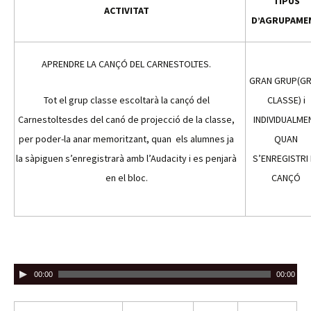
TIPUS
ACTIVITAT
D’AGRUPAME
APRENDRE LA CANÇÓ DEL CARNESTOLTES.
GRAN GRUP(G
Tot el grup classe escoltarà la cançó del
CLASSE) i
Carnestoltesdes del canó de projecció de la classe,
INDIVIDUALME
per poder-la anar memoritzant, quan els alumnes ja
QUAN
la sàpiguen s’enregistrarà amb l’Audacity i es penjarà
S’ENREGISTRI 
en el bloc.
CANÇÓ
R
00:00
00:00
e
p