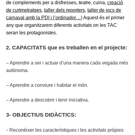
de complements per a disfresses, teatre, cuina,
creació
de curtmetratges
,
taller dels reporters
,
taller de jocs de
carnaval amb la PDI i l’ordinador
…
) Aquest és el primer
any que organitzarem diferents activitats on les TAC
seran les protagonistes.
2. CAPACITATS que es treballen en el projecte:
– Aprendre a ser i actuar d’una manera cada vegada més
autònoma.
– Aprendre a conviure i habitar el món.
– Aprendre a descobrir i tenir iniciativa.
3- OBJECTIUS DIDÀCTICS:
−
Reconèixer les característiques i les activitats pròpies