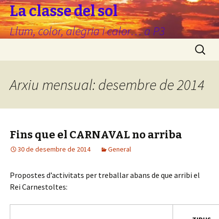
La classe del sol
Llum, color, alegria i calor… a P3
Vés
Cerca:
al
contingut
Arxiu mensual: desembre de 2014
Fins que el CARNAVAL no arriba
30 de desembre de 2014
General
Propostes d’activitats per treballar abans de que arribi el
Rei Carnestoltes: