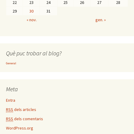
22
23
24
25
26
27
28
29
30
31
« nov.
gen. »
Què puc trobar al blog?
General
Meta
Entra
RSS
dels articles
RSS
dels comentaris
WordPress.org