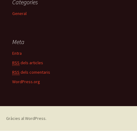
u
Categories
s
d
General
e
l
b
l
Meta
o
g
Entra
RSS
dels articles
RSS
dels comentaris
WordPress.org
Gràcies al WordPress.