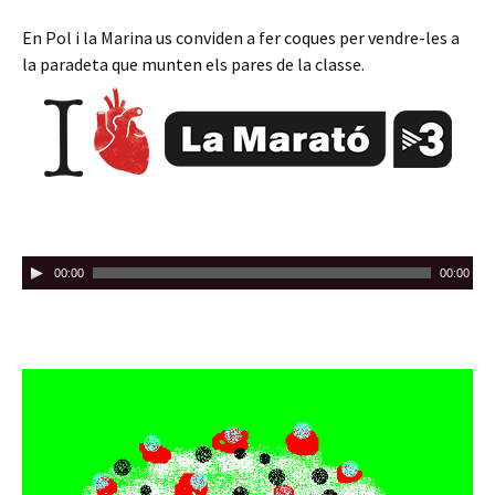
En Pol i la Marina us conviden a fer coques per vendre-les a
la paradeta que munten els pares de la classe.
R
00:00
00:00
e
p
r
o
d
u
c
t