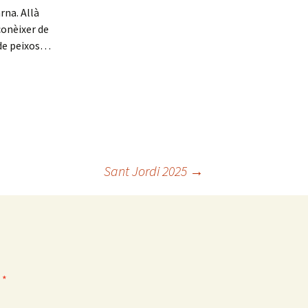
rna. Allà
conèixer de
 de peixos…
Sant Jordi 2025
→
b
*