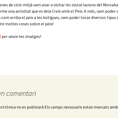
enes de cicle mitjà vam anar a visitar les instal·lacions del Mercaba
erme una activitat que es deia Creix amb el Peix. A més, vam poder 
com arriba el peix a les botigues, vam poder tocar diversos tipus
e moltes coses sobre el peix!
í
per veure les imatges!
un comentari
ectrònica no es publicarà
Els camps necessaris estan marcats am