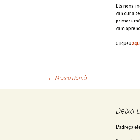
Els nens i n
van dur a t
primera mà 
vam aprendr
Cliqueu
aqu
←
Museu Romà
Navegació
pels
Deixa 
articles
L'adreça el