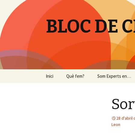
BLOC DE C
Vés
Inici
Què fem?
Som Experts en…
al
contingut
Tallers
Sor
28 d'abril
Leon