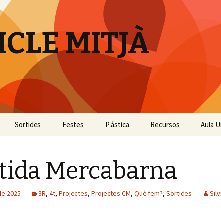
ICLE MITJÀ
Sortides
Festes
Plàstica
Recursos
Aula U
Castanyada
tida Mercabarna
Carnestoltes
 de 2025
3R
,
4t
,
Projectes
,
Projectes CM
,
Què fem?
,
Sortides
Sil