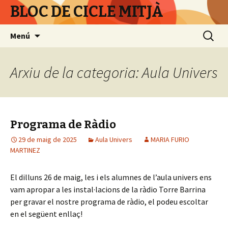
BLOC DE CICLE MITJÀ
Vés
Cerca:
Menú
al
contingut
Arxiu de la categoria: Aula Univers
Programa de Ràdio
29 de maig de 2025
Aula Univers
MARIA FURIO
MARTINEZ
El dilluns 26 de maig, les i els alumnes de l’aula univers ens
vam apropar a les instal·lacions de la ràdio Torre Barrina
per gravar el nostre programa de ràdio, el podeu escoltar
en el següent enllaç!