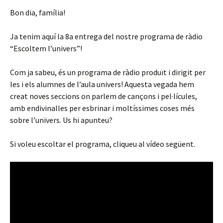
Bon dia, família!
Ja tenim aquí la 8a entrega del nostre programa de ràdio
“Escoltem l’univers”!
6 (2)
5 (2)
4 (2)
3 (2)
2 (2)
1 (2)
Com ja sabeu, és un programa de ràdio produït i dirigit per
les i els alumnes de l’aula univers! Aquesta vegada hem
creat noves seccions on parlem de cançons i pel·lícules,
amb endivinalles per esbrinar i moltíssimes coses més
sobre l’univers. Us hi apunteu?
Si voleu escoltar el programa, cliqueu al vídeo següent.