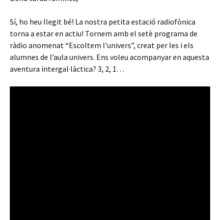
Sí, ho heu llegit bé! La nostra petita estació radiofònica
torna a estar en actiu! Tornem amb el setè programa de
ràdio anomenat “Escoltem l’univers”, creat per les i els
alumnes de l’aula univers. Ens voleu acompanyar en aquesta
aventura intergal·làctica? 3, 2, 1…