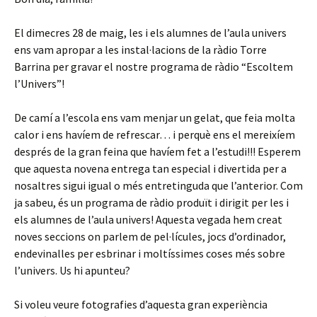
El dimecres 28 de maig, les i els alumnes de l’aula univers
ens vam apropar a les instal·lacions de la ràdio Torre
Barrina per gravar el nostre programa de ràdio “Escoltem
l’Univers”!
De camí a l’escola ens vam menjar un gelat, que feia molta
calor i ens havíem de refrescar… i perquè ens el mereixíem
després de la gran feina que havíem fet a l’estudi!!! Esperem
que aquesta novena entrega tan especial i divertida per a
nosaltres sigui igual o més entretinguda que l’anterior. Com
ja sabeu, és un programa de ràdio produït i dirigit per les i
els alumnes de l’aula univers! Aquesta vegada hem creat
noves seccions on parlem de pel·lícules, jocs d’ordinador,
endevinalles per esbrinar i moltíssimes coses més sobre
l’univers. Us hi apunteu?
Si voleu veure fotografies d’aquesta gran experiència