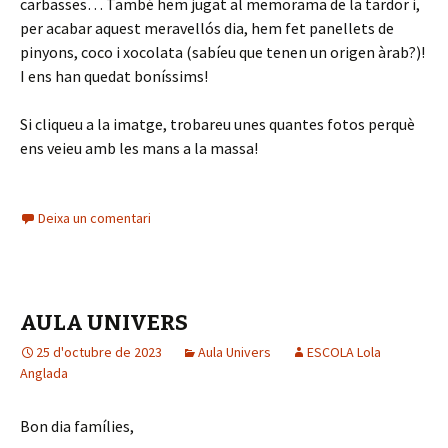
carbasses… També hem jugat al memorama de la tardor i,
per acabar aquest meravellós dia, hem fet panellets de
pinyons, coco i xocolata (sabíeu que tenen un origen àrab?)!
I ens han quedat boníssims!
Si cliqueu a la imatge, trobareu unes quantes fotos perquè
ens veieu amb les mans a la massa!
Deixa un comentari
AULA UNIVERS
25 d'octubre de 2023
Aula Univers
ESCOLA Lola
Anglada
Bon dia famílies,