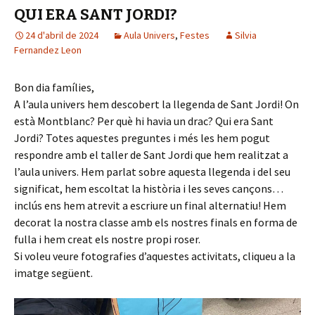
QUI ERA SANT JORDI?
24 d'abril de 2024
Aula Univers
,
Festes
Silvia
Fernandez Leon
Bon dia famílies,
A l’aula univers hem descobert la llegenda de Sant Jordi! On
està Montblanc? Per què hi havia un drac? Qui era Sant
Jordi? Totes aquestes preguntes i més les hem pogut
respondre amb el taller de Sant Jordi que hem realitzat a
l’aula univers. Hem parlat sobre aquesta llegenda i del seu
significat, hem escoltat la història i les seves cançons…
inclús ens hem atrevit a escriure un final alternatiu! Hem
decorat la nostra classe amb els nostres finals en forma de
fulla i hem creat els nostre propi roser.
Si voleu veure fotografies d’aquestes activitats, cliqueu a la
imatge següent.