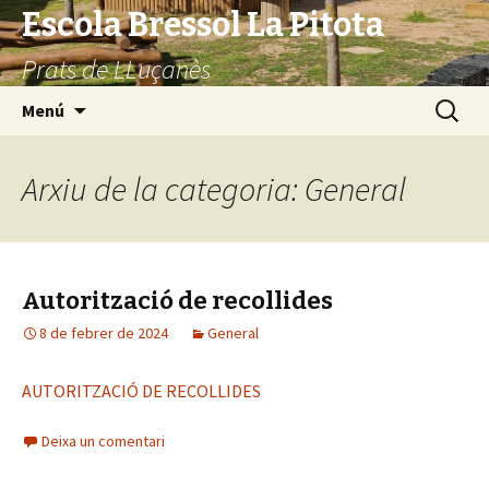
Escola Bressol La Pitota
Prats de LLuçanès
Vés
Cerca:
Menú
al
contingut
Arxiu de la categoria: General
Autorització de recollides
8 de febrer de 2024
General
AUTORITZACIÓ DE RECOLLIDES
Deixa un comentari