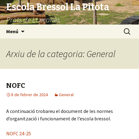
Escola Bressol La Pitota
Prats de LLuçanès
Vés
Cerca:
Menú
al
contingut
Arxiu de la categoria: General
NOFC
8 de febrer de 2024
General
A continuació trobareu el document de les normes
d’organització i funcionament de l’escola bressol.
NOFC 24-25