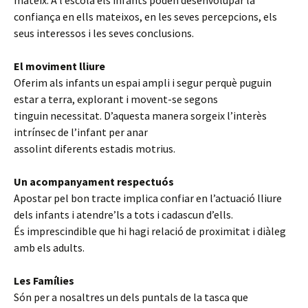
mateix. A l’escola els infants poden desenvolupar la
confiança en ells mateixos, en les seves percepcions, els
seus interessos i les seves conclusions.
El moviment lliure
Oferim als infants un espai ampli i segur perquè puguin
estar a terra, explorant i movent-se segons
tinguin necessitat. D’aquesta manera sorgeix l’interès
intrínsec de l’infant per anar
assolint diferents estadis motrius.
Un acompanyament respectuós
Apostar pel bon tracte implica confiar en l’actuació lliure
dels infants i atendre’ls a tots i cadascun d’ells.
És imprescindible que hi hagi relació de proximitat i diàleg
amb els adults.
Les Famílies
Són per a nosaltres un dels puntals de la tasca que