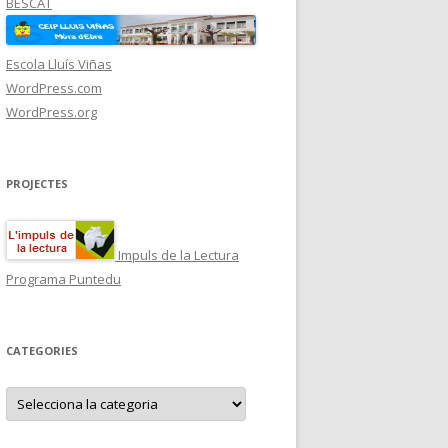
BESCAT
Escola Lluís Viñas
WordPress.com
WordPress.org
PROJECTES
Impuls de la Lectura
Programa Puntedu
CATEGORIES
C
a
t
e