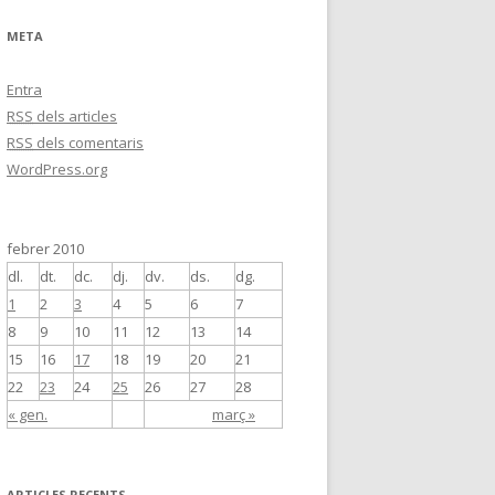
g
o
r
META
i
e
s
Entra
RSS
dels articles
RSS
dels comentaris
WordPress.org
febrer 2010
dl.
dt.
dc.
dj.
dv.
ds.
dg.
1
2
3
4
5
6
7
8
9
10
11
12
13
14
15
16
17
18
19
20
21
22
23
24
25
26
27
28
« gen.
març »
ARTICLES RECENTS