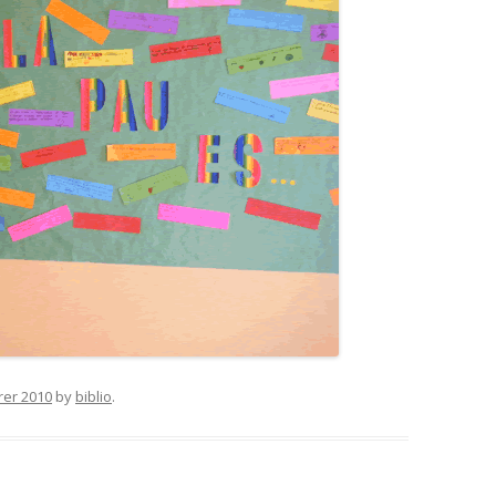
rer 2010
by
biblio
.