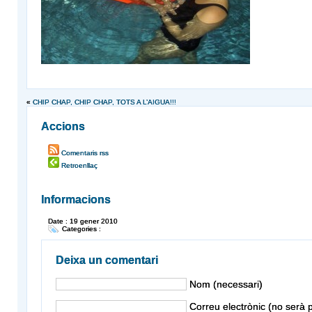
«
CHIP CHAP, CHIP CHAP, TOTS A L’AIGUA!!!
Accions
Comentaris rss
Retroenllaç
Informacions
Date : 19 gener 2010
Categories :
Deixa un comentari
Nom (necessari)
Correu electrònic (no serà p