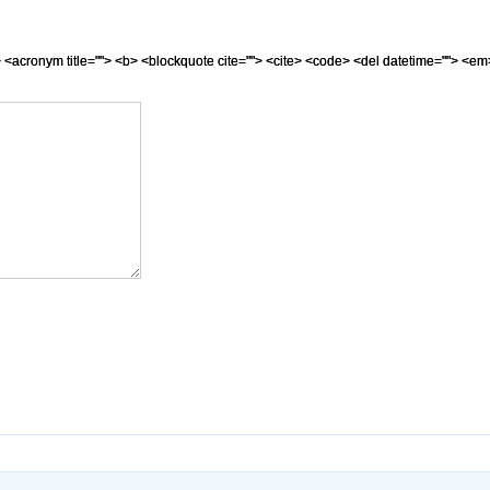
=""> <acronym title=""> <b> <blockquote cite=""> <cite> <code> <del datetime=""> <em