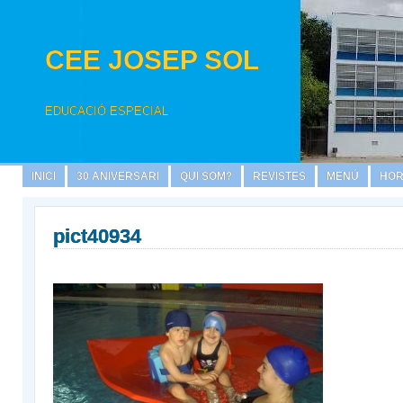
CEE JOSEP SOL
EDUCACIÓ ESPECIAL
INICI
30 ANIVERSARI
QUI SOM?
REVISTES
MENÚ
HOR
pict40934