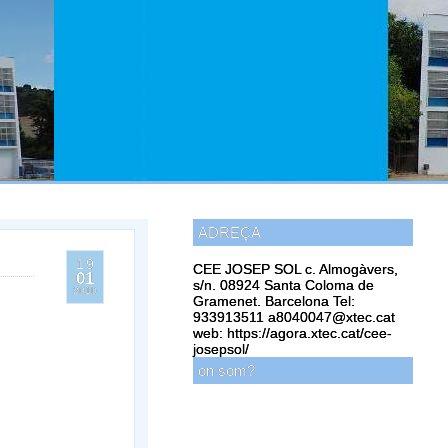
ADREÇA
19
CEE JOSEP SOL c. Almogàvers,
01
s/n. 08924 Santa Coloma de
2010
Gramenet. Barcelona Tel:
933913511 a8040047@xtec.cat
web: https://agora.xtec.cat/cee-
josepsol/
on som?