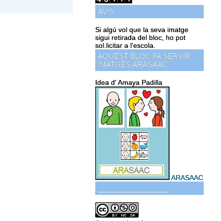
AVIS
Si algú vol que la seva imatge
sigui retirada del bloc, ho pot
sol.licitar a l'escola.
AQUEST BLOC FA SERVIR
IMATGES ARASAAC
Idea d' Amaya Padilla
ARASAAC
__________________