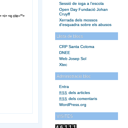
Sessió de ioga a l’escola
Open Day Fundació Johan
Cruyff
> <i> <q cite="">
Xerrada dels mossos
d’esquadra sobre els abusos
Llista de blocs
CRP Santa Coloma
DNEE
Web Josep Sol
Xtec
Administració bloc
Entra
dels articles
RSS
dels comentaris
RSS
WordPress.org
VISITES