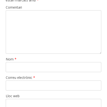
estan marcats amb
*
Comentari
Nom
*
Correu electrònic
*
Lloc web