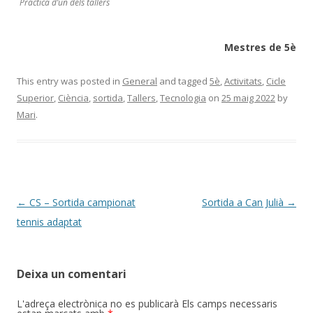
Pràctica d’un dels tallers
Mestres de 5è
This entry was posted in
General
and tagged
5è
,
Activitats
,
Cicle
Superior
,
Ciència
,
sortida
,
Tallers
,
Tecnologia
on
25 maig 2022
by
Mari
.
Post
←
CS – Sortida campionat
Sortida a Can Julià
→
navigation
tennis adaptat
Deixa un comentari
L'adreça electrònica no es publicarà
Els camps necessaris