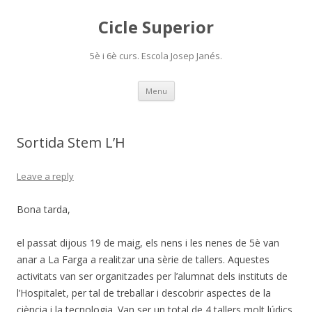
Cicle Superior
5è i 6è curs. Escola Josep Janés.
Skip
Menu
to
content
Sortida Stem L’H
Leave a reply
Bona tarda,
el passat dijous 19 de maig, els nens i les nenes de 5è van
anar a La Farga a realitzar una sèrie de tallers. Aquestes
activitats van ser organitzades per l’alumnat dels instituts de
l’Hospitalet, per tal de treballar i descobrir aspectes de la
ciència i la tecnologia. Van ser un total de 4 tallers molt lúdics