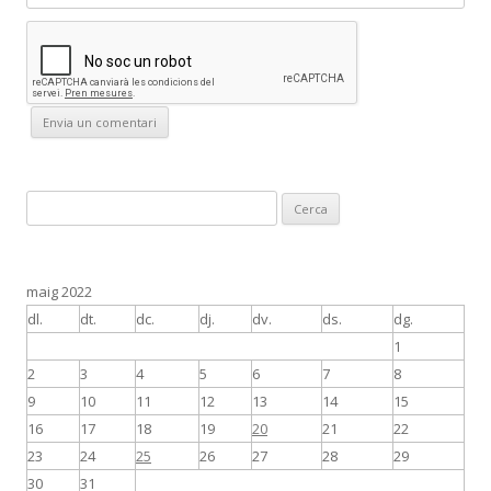
C
e
r
c
maig 2022
a
dl.
dt.
dc.
dj.
dv.
ds.
dg.
:
1
2
3
4
5
6
7
8
9
10
11
12
13
14
15
16
17
18
19
20
21
22
23
24
25
26
27
28
29
30
31