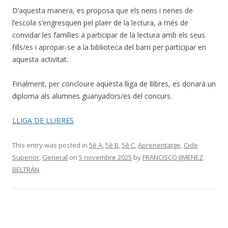
D’aquesta manera, es proposa que els nens i nenes de
l’escola s’engresquen pel plaer de la lectura, a més de
convidar les famílies a participar de la lectura amb els seus
fills/es i apropar-se a la biblioteca del barri per participar en
aquesta activitat.
Finalment, per concloure aquesta lliga de llibres, es donarà un
diploma als alumnes guanyadors/es del concurs.
LLIGA DE LLIBRES
This entry was posted in
5è A
,
5è B
,
5è C
,
Aprenentatge
,
Cicle
Superior
,
General
on
5 novembre 2025
by
FRANCISCO JIMENEZ
BELTRÁN
.