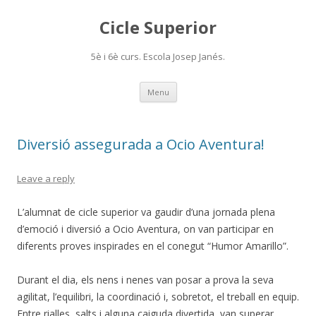
Cicle Superior
5è i 6è curs. Escola Josep Janés.
Skip
Menu
to
content
Diversió assegurada a Ocio Aventura!
Leave a reply
L’alumnat de cicle superior va gaudir d’una jornada plena
d’emoció i diversió a Ocio Aventura, on van participar en
diferents proves inspirades en el conegut “Humor Amarillo”.
Durant el dia, els nens i nenes van posar a prova la seva
agilitat, l’equilibri, la coordinació i, sobretot, el treball en equip.
Entre rialles, salts i alguna caiguda divertida, van superar