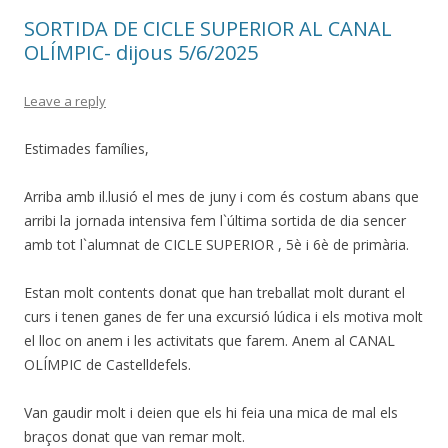
SORTIDA DE CICLE SUPERIOR AL CANAL
OLÍMPIC- dijous 5/6/2025
Leave a reply
Estimades famílies,
Arriba amb il.lusió el mes de juny i com és costum abans que
arribi la jornada intensiva fem l`última sortida de dia sencer
amb tot l`alumnat de CICLE SUPERIOR , 5è i 6è de primària.
Estan molt contents donat que han treballat molt durant el
curs i tenen ganes de fer una excursió lúdica i els motiva molt
el lloc on anem i les activitats que farem. Anem al CANAL
OLÍMPIC de Castelldefels.
Van gaudir molt i deien que els hi feia una mica de mal els
braços donat que van remar molt.