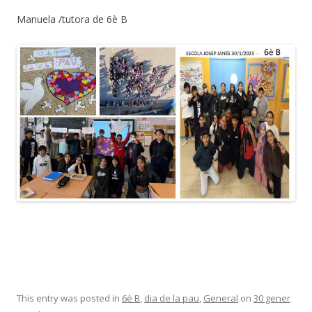
Manuela /tutora de 6è B
This entry was posted in
6è B
,
dia de la pau
,
General
on
30 gener