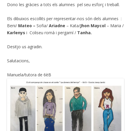
Dono les gràcies a tots els alumnes pel seu esforç i treball.
Els dibuixos escollits per representar-nos són dels alumnes :
Beni/
Mateo –
Sofia/
Ariadne
– Kata/
Jhon Maycol
– Maria /
Karlenys
i Coliseu romà i pergamí /
Tanha.
Desitjo us agradin.
Salutacions,
Manuela/tutora de 6èB