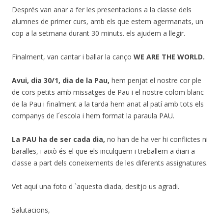
Després van anar a fer les presentacions a la classe dels
alumnes de primer curs, amb els que estem agermanats, un
cop a la setmana durant 30 minuts. els ajudem a llegir.
Finalment, van cantar i ballar la canço
WE ARE THE WORLD.
Avui, dia 30/1, dia de la Pau,
hem penjat el nostre cor ple
de cors petits amb missatges de Pau i el nostre colom blanc
de la Pau i finalment a la tarda hem anat al patí amb tots els
companys de l´escola i hem format la paraula PAU.
La PAU ha de ser cada dia,
no han de ha ver hi conflictes ni
baralles, i això és el que els inculquem i treballem a diari a
classe a part dels coneixements de les diferents assignatures.
Vet aquí una foto d `aquesta diada, desitjo us agradi.
Salutacions,