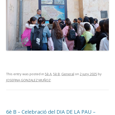
This entry was posted in
5è A
,
5è B
,
General
on
2 juny 2025
by
JOSEFINA GONZALEZ MUÑOZ
.
6è B – Celebració del DIA DE LA PAU –