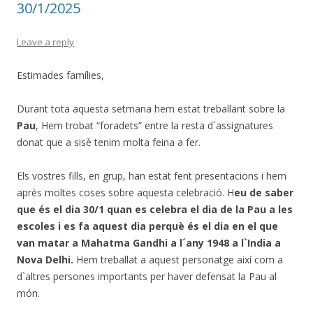
30/1/2025
Leave a reply
Estimades famílies,
Durant tota aquesta setmana hem estat treballant sobre la
Pau
, Hem trobat “foradets” entre la resta d´assignatures
donat que a sisè tenim molta feina a fer.
Els vostres fills, en grup, han estat fent presentacions i hem
après moltes coses sobre aquesta celebració. H
eu de saber
que és el dia 30/1 quan es celebra el dia de la Pau a les
escoles i es fa aquest dia perquè és el dia en el que
van matar a Mahatma Gandhi a l´any 1948 a l`India a
Nova Delhi.
Hem treballat a aquest personatge així com a
d`altres persones importants per haver defensat la Pau al
món.