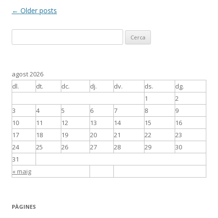
Post
←
Older posts
navigation
C
e
r
c
agost 2026
a
dl.
dt.
dc.
dj.
dv.
ds.
dg.
:
1
2
3
4
5
6
7
8
9
10
11
12
13
14
15
16
17
18
19
20
21
22
23
24
25
26
27
28
29
30
31
« maig
PÀGINES