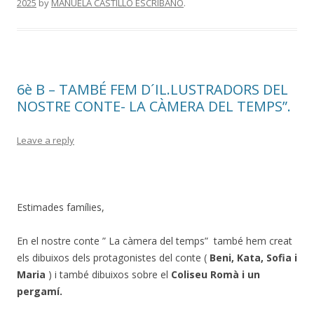
2025
by
MANUELA CASTILLO ESCRIBANO
.
6è B – TAMBÉ FEM D´IL.LUSTRADORS DEL
NOSTRE CONTE- LA CÀMERA DEL TEMPS”.
Leave a reply
Estimades famílies,
En el nostre conte ” La càmera del temps” també hem creat
els dibuixos dels protagonistes del conte (
Beni, Kata, Sofia i
Maria
) i també dibuixos sobre el
Coliseu Romà i un
pergamí.