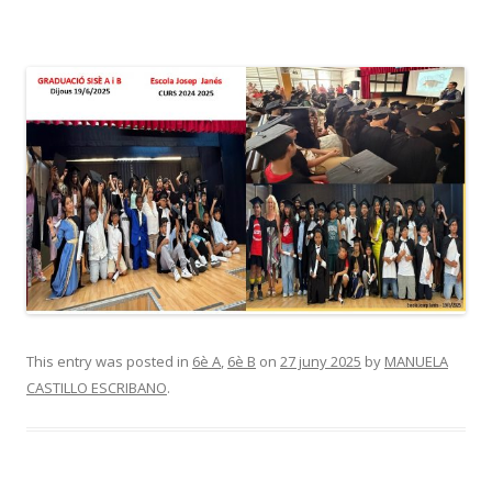
This entry was posted in
6è A
,
6è B
on
27 juny 2025
by
MANUELA
CASTILLO ESCRIBANO
.