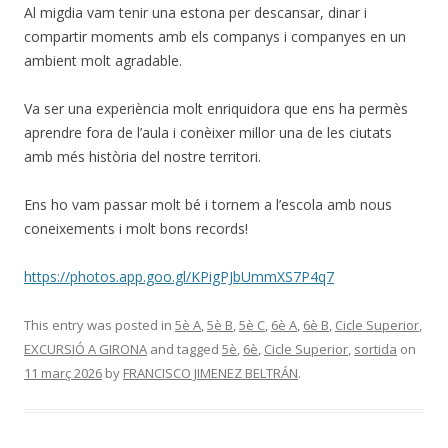
Al migdia vam tenir una estona per descansar, dinar i
compartir moments amb els companys i companyes en un
ambient molt agradable.
Va ser una experiència molt enriquidora que ens ha permès
aprendre fora de l’aula i conèixer millor una de les ciutats
amb més història del nostre territori.
Ens ho vam passar molt bé i tornem a l’escola amb nous
coneixements i molt bons records!
https://photos.app.goo.gl/KPigPJbUmmXS7P4q7
This entry was posted in
5è A
,
5è B
,
5è C
,
6è A
,
6è B
,
Cicle Superior
,
EXCURSIÓ A GIRONA
and tagged
5è
,
6è
,
Cicle Superior
,
sortida
on
11 març 2026
by
FRANCISCO JIMENEZ BELTRÁN
.