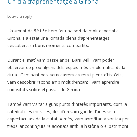
Un dia d’aprenentatge a Girona
Leave a reply
L’alumnat de 5è i 6è hem fet una sortida molt especial a
Girona. Ha estat una jornada plena d’aprenentatges,
descobertes i bons moments compartits.
Durant el matí vam passejar pel Barri Vell i vam poder
observar de prop alguns dels espais més emblemàtics de la
ciutat. Caminant pels seus carrers estrets i plens d’història,
vam descobrir racons amb molt d’encant i vam aprendre
curiositats sobre el passat de Girona.
També vam visitar alguns punts d’interès importants, com la
catedral i les muralles, des d’on vam gaudir d’unes vistes
espectaculars de la ciutat. A més, vam aprofitar la sortida per
treballar continguts relacionats amb la història o el patrimoni.