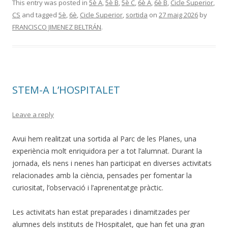
This entry was posted in
5è A
,
5è B
,
5è C
,
6è A
,
6è B
,
Cicle Superior
,
CS
and tagged
5è
,
6è
,
Cicle Superior
,
sortida
on
27 maig 2026
by
FRANCISCO JIMENEZ BELTRÁN
.
STEM-A L’HOSPITALET
Leave a reply
Avui hem realitzat una sortida al Parc de les Planes, una
experiència molt enriquidora per a tot l’alumnat. Durant la
jornada, els nens i nenes han participat en diverses activitats
relacionades amb la ciència, pensades per fomentar la
curiositat, l’observació i l’aprenentatge pràctic.
Les activitats han estat preparades i dinamitzades per
alumnes dels instituts de l’Hospitalet, que han fet una gran