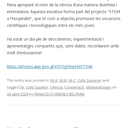
feina apropant el món de la ciència d’una manera divertida i
entenedora. Aquesta iniciativa forma part del projecte “STEM
a l’Hospitalet”, que té com a objectiu promoure les vocacions
científiques i tecnològiques entre els més joves.
Ha estat un dia ple de descobertes, experimentació i
aprenentatges compartits que, sens dubte, recordarem amb
molt d’entusiasme!
https://photos.app.goo.gl/V7rYjg59qH43FT54A
This entry was posted in
5è A
,
5è B
,
5è C
,
Cicle Superior
and
tagged
5è
,
Cicle Supeior
,
Ciència
,
Cooperació
,
Matemàtiques
on
30 abril 2026
by
FRANCISCO JIMENEZ BELTRÁN
.