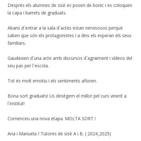
Després els alumnes de sisè es posen de bonic i es coloquen
la capa i barrets de graduats.
Abans d´entrar a la sala d´actes estan nervisosos perquè
saben que són els protagonistes i a dins els esperan els seus
familiars.
Gaudeixen d´una acte amb discursos d´agraiment i vídeos del
seu pas per l`escola.
Tot és molt emotiu i els sentiments afloren.
Bona sort graduats! Us desitgem el millor pel curs vinent a
l`institut!
Comenceu una nova etapa. MOLTA SORT !
Ana i Manuela / Tutores de sisè A i B. ( 2024_2025)