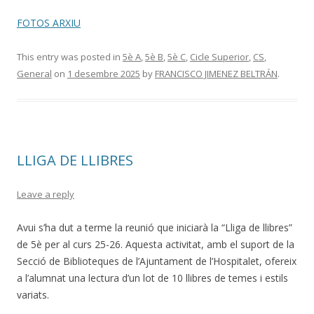
FOTOS ARXIU
This entry was posted in
5è A
,
5è B
,
5è C
,
Cicle Superior
,
CS
,
General
on
1 desembre 2025
by
FRANCISCO JIMENEZ BELTRÁN
.
LLIGA DE LLIBRES
Leave a reply
Avui s’ha dut a terme la reunió que iniciarà la “Lliga de llibres”
de 5è per al curs 25-26. Aquesta activitat, amb el suport de la
Secció de Biblioteques de l’Ajuntament de l’Hospitalet, ofereix
a l’alumnat una lectura d’un lot de 10 llibres de temes i estils
variats.