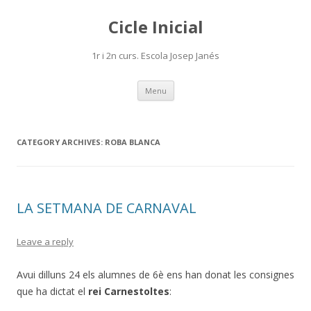
Cicle Inicial
1r i 2n curs. Escola Josep Janés
Skip
Menu
to
content
CATEGORY ARCHIVES:
ROBA BLANCA
LA SETMANA DE CARNAVAL
Leave a reply
Avui dilluns 24 els alumnes de 6è ens han donat les consignes
que ha dictat el
rei Carnestoltes
: