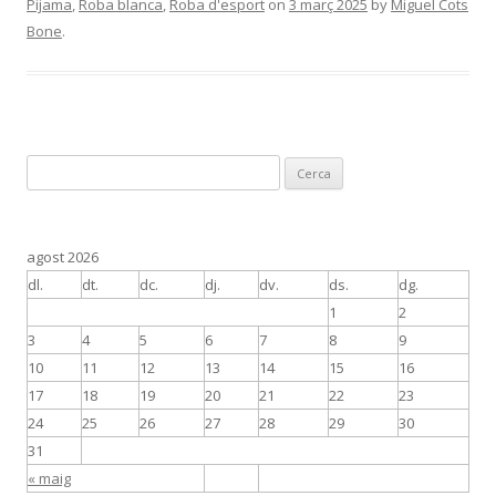
Pijama
,
Roba blanca
,
Roba d'esport
on
3 març 2025
by
Miguel Cots
Bone
.
C
e
r
c
agost 2026
a
dl.
dt.
dc.
dj.
dv.
ds.
dg.
:
1
2
3
4
5
6
7
8
9
10
11
12
13
14
15
16
17
18
19
20
21
22
23
24
25
26
27
28
29
30
31
« maig