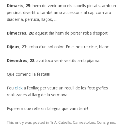
Dimarts, 25:
hem de venir amb els cabells pintats, amb un
pentinat divertit o també amb accessoris al cap com ara
diadema, perruca, llaços, …
Dimecres, 26
: aquest dia hem de portar roba d’esport.
Dijous, 27
: roba d’un sol color. En el nostre cicle, blanc.
Divendres, 28
: avui toca venir vestits amb pijama.
Que comenci la festa!!!!
Feu
click
a l’enllaç per veure un recull de les fotografies
realitzades al llarg de la setmana.
Esperem que reflexin l’alegria que vam tenir!
This entry was posted in
1r A
,
Cabells
,
Carnestoltes
,
Consignes
,