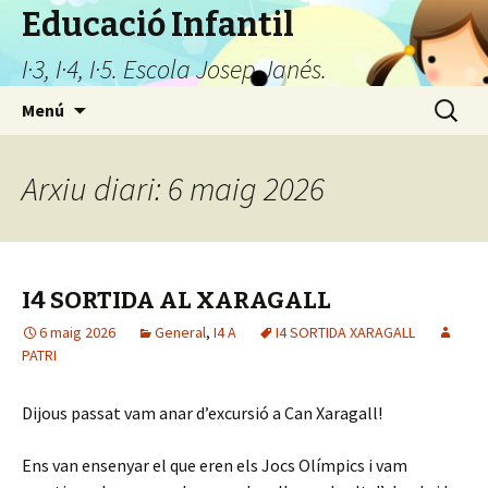
Educació Infantil
I·3, I·4, I·5. Escola Josep Janés.
Vés
Cerca:
Menú
al
contingut
Arxiu diari: 6 maig 2026
I4 SORTIDA AL XARAGALL
6 maig 2026
General
,
I4 A
I4 SORTIDA XARAGALL
PATRI
Dijous passat vam anar d’excursió a Can Xaragall!
Ens van ensenyar el que eren els Jocs Olímpics i vam