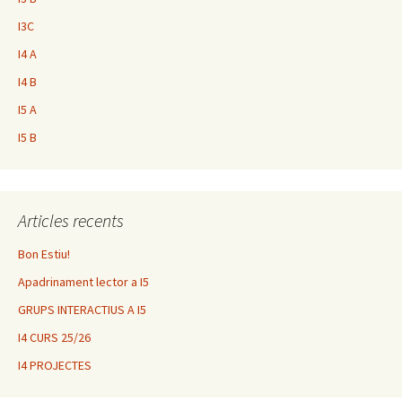
I3C
I4 A
I4 B
I5 A
I5 B
Articles recents
Bon Estiu!
Apadrinament lector a I5
GRUPS INTERACTIUS A I5
I4 CURS 25/26
I4 PROJECTES