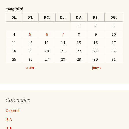
a
maig 2026
:
DL.
DT.
DC.
DJ.
DV.
DS.
DG.
1
2
3
4
5
6
7
8
9
10
11
12
13
14
15
16
17
18
19
20
21
22
23
24
25
26
27
28
29
30
31
« abr.
juny »
Categories
General
I3 A
I3 B