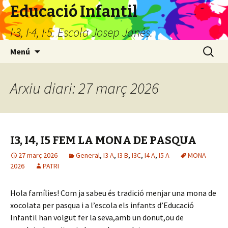
Educació Infantil
I·3, I·4, I·5. Escola Josep Janés.
Vés
Cerca:
Menú
al
contingut
Arxiu diari: 27 març 2026
I3, I4, I5 FEM LA MONA DE PASQUA
27 març 2026
General
,
I3 A
,
I3 B
,
I3C
,
I4 A
,
I5 A
MONA
2026
PATRI
Hola famílies! Com ja sabeu és tradició menjar una mona de
xocolata per pasqua i a l’escola els infants d’Educació
Infantil han volgut fer la seva,amb un donut,ou de