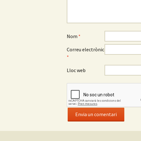
Nom
*
Correu electrònic
*
Lloc web