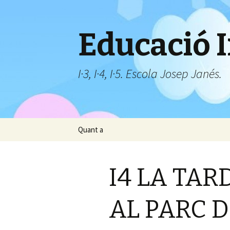
Educació I
I·3, I·4, I·5. Escola Josep Janés.
Vés
Quant a
al
contingut
I4 LA TAR
AL PARC 