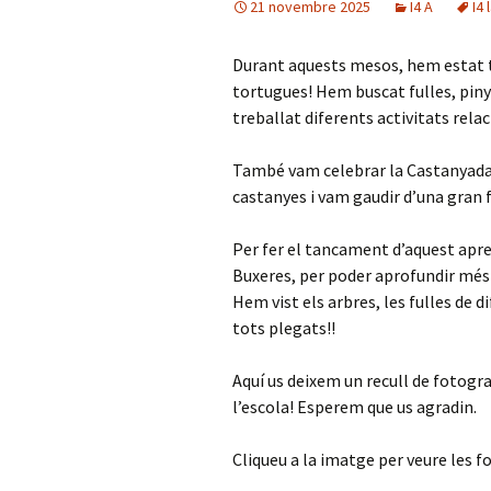
21 novembre 2025
I4 A
I4 
Durant aquests mesos, hem estat tre
tortugues! Hem buscat fulles, piny
treballat diferents activitats rela
També vam celebrar la Castanyada 
castanyes i vam gaudir d’una gran f
Per fer el tancament d’aquest apre
Buxeres, per poder aprofundir més 
Hem vist els arbres, les fulles de 
tots plegats!!
Aquí us deixem un recull de fotogr
l’escola! Esperem que us agradin.
Cliqueu a la imatge per veure les f