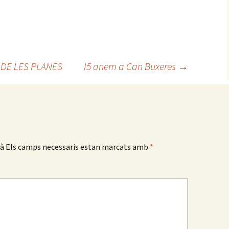
C DE LES PLANES
I5 anem a Can Buxeres
→
rà
Els camps necessaris estan marcats amb
*