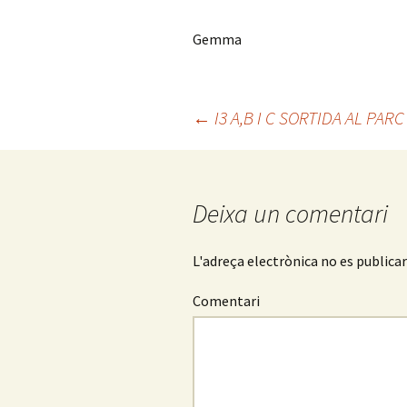
Gemma
←
I3 A,B I C SORTIDA AL PAR
Navegació
pels
Deixa un comentari
articles
L'adreça electrònica no es publica
Comentari