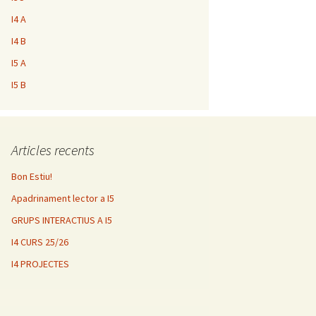
I4 A
I4 B
I5 A
I5 B
Articles recents
Bon Estiu!
Apadrinament lector a I5
GRUPS INTERACTIUS A I5
I4 CURS 25/26
I4 PROJECTES