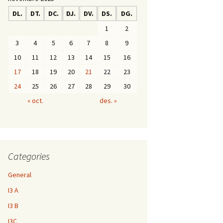
:
DL.
DT.
DC.
DJ.
DV.
DS.
DG.
1
2
3
4
5
6
7
8
9
10
11
12
13
14
15
16
17
18
19
20
21
22
23
24
25
26
27
28
29
30
« oct.
des. »
Categories
General
I3 A
I3 B
I3C