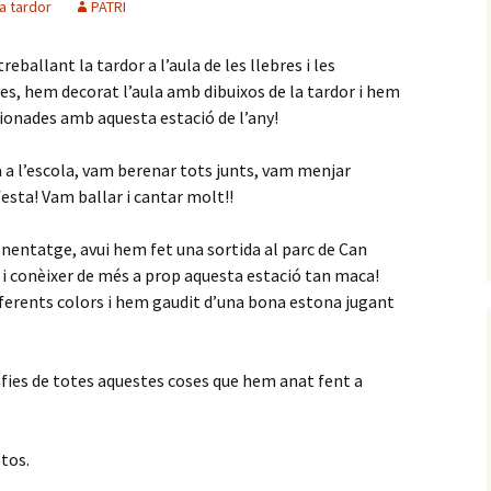
la tardor
PATRI
ballant la tardor a l’aula de les llebres i les
es, hem decorat l’aula amb dibuixos de la tardor i hem
cionades amb aquesta estació de l’any!
a l’escola, vam berenar tots junts, vam menjar
esta! Vam ballar i cantar molt!!
nentatge, avui hem fet una sortida al parc de Can
i conèixer de més a prop aquesta estació tan maca!
diferents colors i hem gaudit d’una bona estona jugant
afies de totes aquestes coses que hem anat fent a
otos.