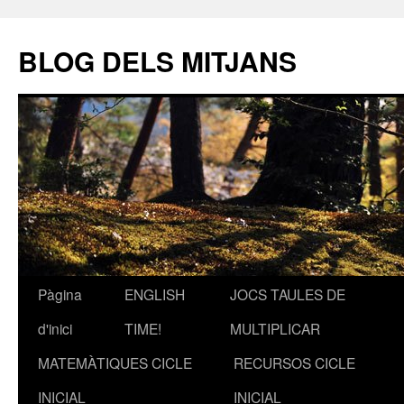
BLOG DELS MITJANS
Pàgina
ENGLISH
JOCS TAULES DE
Vés
d'inici
TIME!
MULTIPLICAR
al
MATEMÀTIQUES CICLE
RECURSOS CICLE
contingut
INICIAL
INICIAL