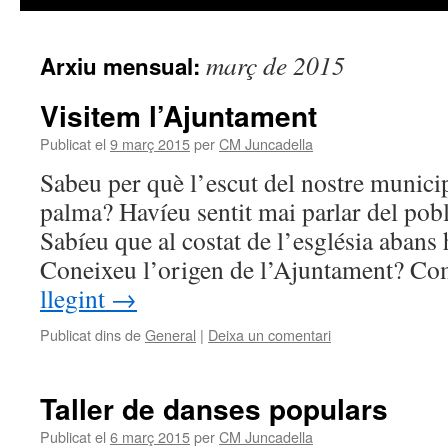
març de 2015
Arxiu mensual:
Visitem l’Ajuntament
Publicat el
9 març 2015
per
CM Juncadella
Sabeu per què l’escut del nostre municip
palma? Havíeu sentit mai parlar del pob
Sabíeu que al costat de l’església abans
Coneixeu l’origen de l’Ajuntament? C
llegint
→
Publicat dins de
General
|
Deixa un comentari
Taller de danses populars
Publicat el
6 març 2015
per
CM Juncadella