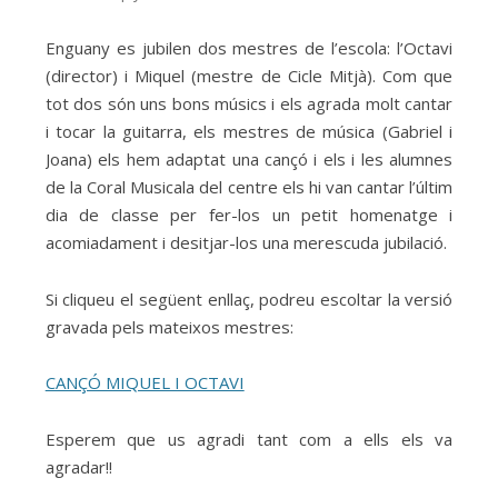
Enguany es jubilen dos mestres de l’escola: l’Octavi
(director) i Miquel (mestre de Cicle Mitjà). Com que
tot dos són uns bons músics i els agrada molt cantar
i tocar la guitarra, els mestres de música (Gabriel i
Joana) els hem adaptat una cançó i els i les alumnes
de la Coral Musicala del centre els hi van cantar l’últim
dia de classe per fer-los un petit homenatge i
acomiadament i desitjar-los una merescuda jubilació.
Si cliqueu el següent enllaç, podreu escoltar la versió
gravada pels mateixos mestres:
CANÇÓ MIQUEL I OCTAVI
Esperem que us agradi tant com a ells els va
agradar!!