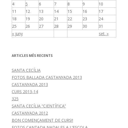
4
5
6
7
8
9
10
11
12
13
14
15
16
17
18
19
20
21
22
23
24
25
26
27
28
29
30
31
« juny
set. »
ARTICLES MÉS RECENTS
SANTA CECÍLIA
FOTOS BALLADA CASTANYADA 2013
CASTANYADA 2013
CURS 2013-14
325
SANTA CECÍLIA “CIENTÍFICA”
CASTANYADA 2012
BON COMENÇAMENT DE CURS!!
FOTOS CANTADA NADALES A L’ESCOLA