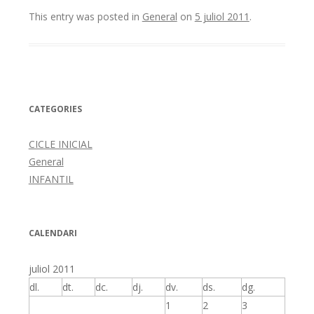
This entry was posted in
General
on
5 juliol 2011
.
CATEGORIES
CICLE INICIAL
General
INFANTIL
CALENDARI
juliol 2011
dl.
dt.
dc.
dj.
dv.
ds.
dg.
1
2
3