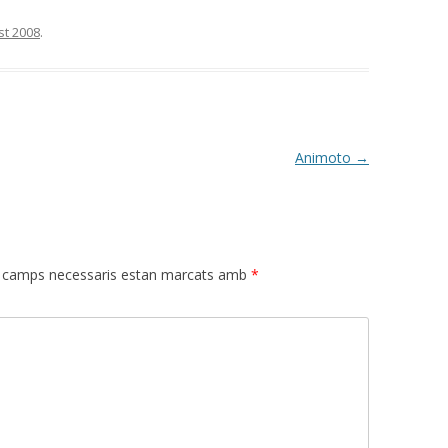
st 2008
.
Animoto
→
 camps necessaris estan marcats amb
*