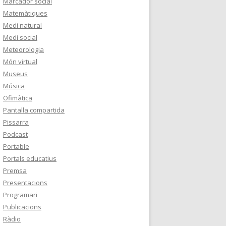
Marcador social
Matemàtiques
Medi natural
Medi social
Meteorologia
Món virtual
Museus
Música
Ofimàtica
Pantalla compartida
Pissarra
Podcast
Portable
Portals educatius
Premsa
Presentacions
Programari
Publicacions
Ràdio