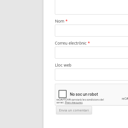
Nom
*
Correu electrònic
*
Lloc web