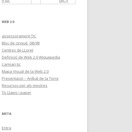
« jul.
set. »
WEB 2.0
assessorament TIC
Bloc de cinquè -08/98
Centres de LLoret
Definició de Web 2.0 Wiquiipedia
L’armari tic
Mapa Visual de la Web 2.0
Presentació – Aníbal de la Torre
Recursos per als mestres
Tic,Llapis i paper
META
Entra