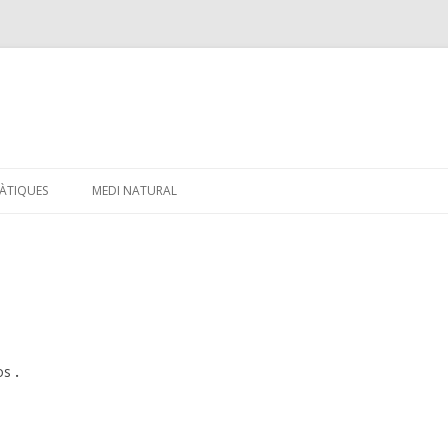
Skip
to
ÀTIQUES
MEDI NATURAL
content
eos
.