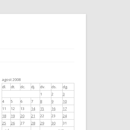
agost 2008
dl.
dt.
dc.
dj.
dv.
ds.
dg.
1
2
3
4
5
6
7
8
9
10
11
12
13
14
15
16
17
18
19
20
21
22
23
24
25
26
27
28
29
30
31