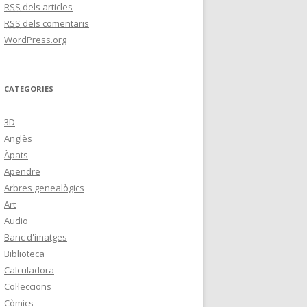
RSS
dels articles
RSS
dels comentaris
WordPress.org
CATEGORIES
3D
Anglès
Àpats
Apendre
Arbres genealògics
Art
Audio
Banc d'imatges
Biblioteca
Calculadora
Col·leccions
Còmics