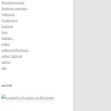
Revista escolar
Sistema operatiu
Televisió
Traductors
Tutorial
Veu
Viatges
vídeo
Videoconferéncia
video_tutorial
xarxa
xat
VISITES