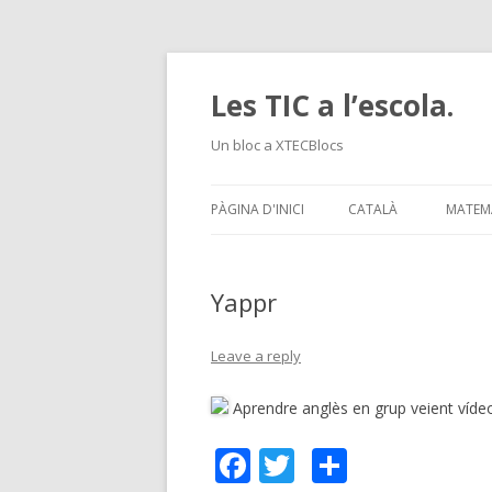
Les TIC a l’escola.
Un bloc a XTECBlocs
PÀGINA D'INICI
CATALÀ
MATEM
Yappr
Leave a reply
Aprendre anglès en grup veient víd
F
T
C