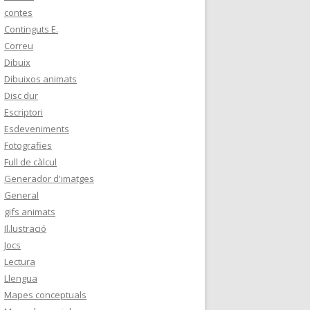
contes
Continguts E.
Correu
Dibuix
Dibuixos animats
Disc dur
Escriptori
Esdeveniments
Fotografies
Full de càlcul
Generador d'imatges
General
gifs animats
Il.lustració
Jocs
Lectura
Llengua
Mapes conceptuals