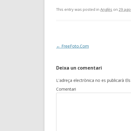
ac
w
o
e
itt
m
This entry was posted in
Anglès
on
29 ago
b
er
p
o
ar
o
te
k
ix
Post
←
FreeFoto.Com
navigation
Deixa un comentari
L'adreça electrònica no es publicarà
Els
Comentari