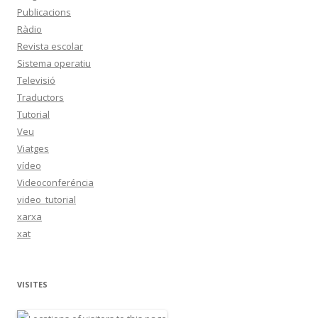
Publicacions
Ràdio
Revista escolar
Sistema operatiu
Televisió
Traductors
Tutorial
Veu
Viatges
vídeo
Videoconferéncia
video_tutorial
xarxa
xat
VISITES