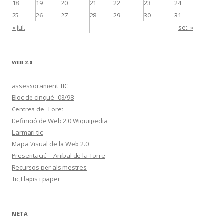
18
19
20
21
22
23
24
25
26
27
28
29
30
31
« jul.
set. »
WEB 2.0
assessorament TIC
Bloc de cinquè -08/98
Centres de LLoret
Definició de Web 2.0 Wiquiipedia
L’armari tic
Mapa Visual de la Web 2.0
Presentació – Aníbal de la Torre
Recursos per als mestres
Tic,Llapis i paper
META