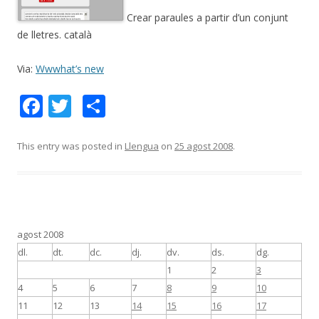
Crear paraules a partir d’un conjunt
de lletres. català
Via:
Wwwhat’s new
F
T
C
ac
w
o
e
itt
m
This entry was posted in
Llengua
on
25 agost 2008
.
b
er
p
o
ar
o
te
k
ix
agost 2008
dl.
dt.
dc.
dj.
dv.
ds.
dg.
1
2
3
4
5
6
7
8
9
10
11
12
13
14
15
16
17