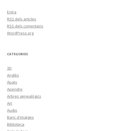
Entra
RSS
dels articles
RSS
dels comentaris
WordPress.org
CATEGORIES
3D
Anglès
Àpats
Apendre
Arbres genealògics
Art
Audio
Banc d'imatges
Biblioteca