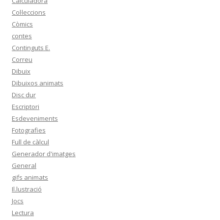
Calculadora
Col·leccions
Còmics
contes
Continguts E.
Correu
Dibuix
Dibuixos animats
Disc dur
Escriptori
Esdeveniments
Fotografies
Full de càlcul
Generador d'imatges
General
gifs animats
Il.lustració
Jocs
Lectura