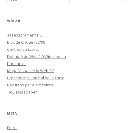
WEB 2.0
assessorament TIC
Bloc de cinquè -08/98
Centres de LLoret
Definició de Web 2.0 Wiquiipedia
L’armari tic
Mapa Visual de la Web 2.0
Presentació – Aníbal de la Torre
Recursos per als mestres
Tic,Llapis i paper
META
Entra