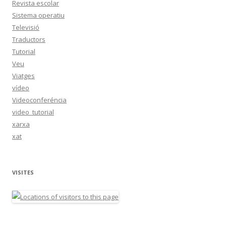
Revista escolar
Sistema operatiu
Televisió
Traductors
Tutorial
Veu
Viatges
vídeo
Videoconferéncia
video_tutorial
xarxa
xat
VISITES