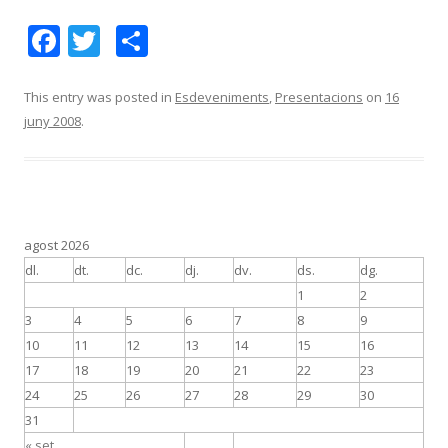
F
T
C
ac
w
o
e
itt
m
This entry was posted in
Esdeveniments
,
Presentacions
on
16
juny 2008
.
b
er
p
o
ar
o
te
k
ix
agost 2026
dl.
dt.
dc.
dj.
dv.
ds.
dg.
1
2
3
4
5
6
7
8
9
10
11
12
13
14
15
16
17
18
19
20
21
22
23
24
25
26
27
28
29
30
31
« set.