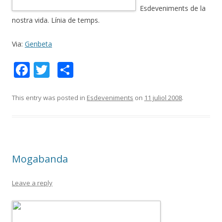
Esdeveniments de la
nostra vida. Línia de temps.
Via:
Genbeta
F
T
C
ac
w
o
e
itt
m
This entry was posted in
Esdeveniments
on
11 juliol 2008
.
b
er
p
o
ar
o
te
Mogabanda
k
ix
Leave a reply