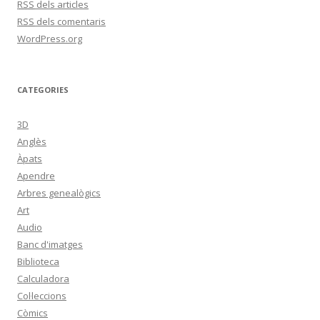
RSS
dels articles
RSS
dels comentaris
WordPress.org
CATEGORIES
3D
Anglès
Àpats
Apendre
Arbres genealògics
Art
Audio
Banc d'imatges
Biblioteca
Calculadora
Col·leccions
Còmics