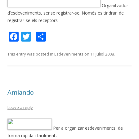
Organitzador
d’esdeveniments, sense registrar-se. Només es tindran de
registrar-se els receptors.
F
T
C
ac
w
o
e
itt
m
This entry was posted in
Esdeveniments
on
11 juliol 2008
.
b
er
p
o
ar
o
te
Amiando
k
ix
Leave a reply
Per a organizar esdeveniments de
formà ràpida i fàcilment
.